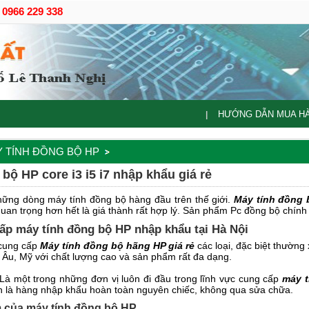
- 0966 229 338
HƯỚNG DẪN MUA H
|
 TÍNH ĐỒNG BỘ HP
bộ HP core i3 i5 i7 nhập khẩu giá rẻ
hững dòng máy tính đồng bộ hàng đầu trên thế giới.
Máy tính đồng 
uan trọng hơn hết là giá thành rất hợp lý. Sản phẩm Pc đồng bộ chín
ấp máy tính đồng bộ HP nhập khẩu tại Hà Nội
 cung cấp
Máy tính đồng bộ hãng HP giá rẻ
các loại, đặc biệt thườn
 Âu, Mỹ với chất lượng cao và sản phẩm rất đa dạng.
Là một trong những đơn vị luôn đi đầu trong lĩnh vực cung cấp
máy t
 là hàng nhập khẩu hoàn toàn nguyên chiếc, không qua sửa chữa.
 của máy tính đồng bộ HP