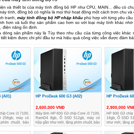
 kiện và thiết bị của máy tính đồng bộ HP như CPU, MAIN... đều có ch
áy tính, đồng bộ có nghĩa là mọi thứ hoạt động một cách trơn chu và 
nh tranh,
máy tính đồng bộ HP nhập khẩu
phù hợp với từng yêu cầu 
nh hơn và tuổi thọ sản phẩm cao hơn so với loại máy tính khác nh
t, điện năng ổn định.
dòng sản phẩm này là Tùy theo nhu cầu của từng công việc khác n
 tiết kiệm được chi phí đầu tư mà hiệu quả công việc vẫn được đảm b
 (A01)
HP ProDesk 600 G3 (A02)
HP ProDesk 60
2,600,000 VNĐ
2,900,000 VN
híp Core i3 7100,
Máy tính HP 600 G3 chíp Core i3 7100,
HP 600 G3 chíp
 256gb, máy có
RamD4 8gb, Ổ SSD 512gb, máy có
16gb, Ổ SSD 51
phím chuột, bảo
hộp gần như mới, tặng phím chuột, bảo
như mới, tặng p
hành 2 năm
năm 1 đổi 1