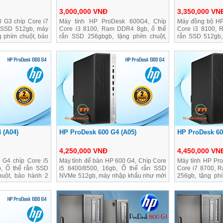
3,000,000 VNĐ
3,350,000 VN
 G3 chíp Core i7
Máy tính HP ProDesk 600G4, Chíp
Máy đồng bộ HP
 SSD 512gb, máy
Core i3 8100, Ram DDR4 8gb, ổ thể
Core i3 8100, 
g phím chuột, bảo
rắn SSD 256gbgb, tặng phím chuột,
rắn SSD 512gb,
bảo hành 2 năm
hành 2 năm
 (A04)
HP ProDesk 600 G4 (A05)
HP ProDesk 60
4,250,000 VNĐ
4,450,000 VN
G4 chíp Core i5
Máy tính để bàn HP 600 G4, Chíp Core
Máy tính HP Pr
, Ổ thể rắn SSD
i5 8400/8500, 16gb, Ổ thể rắn SSD
Core i7 8700, 
huột, bảo hành 2
NVMe 512gb, máy nhập khẩu như mới
256gb, tặng ph
có hộp bảo hành
năm