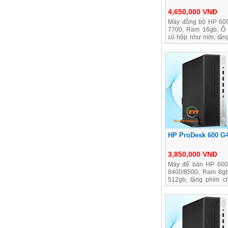
4,650,000 VNĐ
Máy đồng bộ HP 600
7700, Ram 16gb, Ổ
có hộp như mới, tặn
hành dài
HP ProDesk 600 G4
3,850,000 VNĐ
Máy để bàn HP 600 
8400/8500, Ram 8gb
512gb, tặng phím c
năm 1 đổi 1