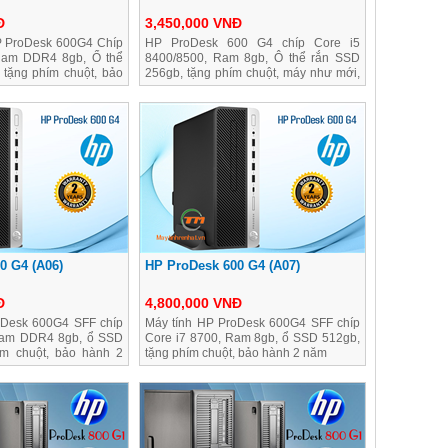
Đ
3,450,000 VNĐ
 ProDesk 600G4 Chíp
HP ProDesk 600 G4 chíp Core i5
Ram DDR4 8gb, Ổ thể
8400/8500, Ram 8gb, Ô thể rắn SSD
 tặng phím chuột, bảo
256gb, tặng phím chuột, máy như mới,
bảo hành 2 năm
0 G4 (A06)
HP ProDesk 600 G4 (A07)
Đ
4,800,000 VNĐ
oDesk 600G4 SFF chíp
Máy tính HP ProDesk 600G4 SFF chíp
Ram DDR4 8gb, ổ SSD
Core i7 8700, Ram 8gb, ổ SSD 512gb,
ím chuột, bảo hành 2
tặng phím chuột, bảo hành 2 năm