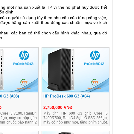
ung một nhà sản xuất là HP vì thế nó phát huy được hết
ổn định.
của người sử dụng tùy theo nhu cầu của từng công việc,
ờ được hãng sản xuất theo đúng các chuẩn mực về kích
hau, các bạn có thể chọn cấu hình khác nhau, qua đó
ảo
0 G3 (A03)
HP ProDesk 600 G3 (A04)
Đ
2,750,000 VNĐ
 Core i3 7100, RamD4
Máy tính HP 600 G3 chíp Core i5
2gb, máy có hộp gần
7400/7500, RamD4 8gb, Ổ SSD 256gb,
hím chuột, bảo hành 2
máy có hộp như mới, tặng phím chuột,
bảo hành