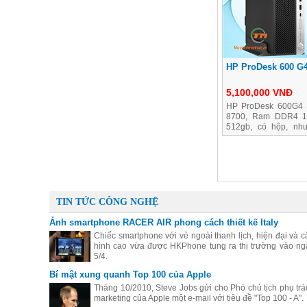
HP ProDesk 600 G4
5,100,000 VNĐ
HP ProDesk 600G4 S
8700, Ram DDR4 
512gb, có hộp, nh
chuột, bảo hành 2
TIN TỨC CÔNG NGHỆ
Ảnh smartphone RACER AIR phong cách thiết kế Italy
Chiếc smartphone với vẻ ngoài thanh lịch, hiện đại và c
hình cao vừa được HKPhone tung ra thị trường vào ng
5/4.
Bí mật xung quanh Top 100 của Apple
Tháng 10/2010, Steve Jobs gửi cho Phó chủ tịch phụ trá
marketing của Apple một e-mail với tiêu đề "Top 100 - A".