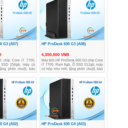
0 G3 (A07)
HP ProDesk 600 G3 (A08)
Đ
4,350,000 VNĐ
 chíp Core i7 7700,
Máy tính HP ProDesk 600 G3 chíp Core
 SSD 256gb, máy có
i7 7700, Ram 8gb, Ổ SSD 512gb, máy
ặng phím chuột, bảo
có hộp như mới, tặng phím chuột, bảo
hành dài
0 G4 (A02)
HP ProDesk 600 G4 (A03)