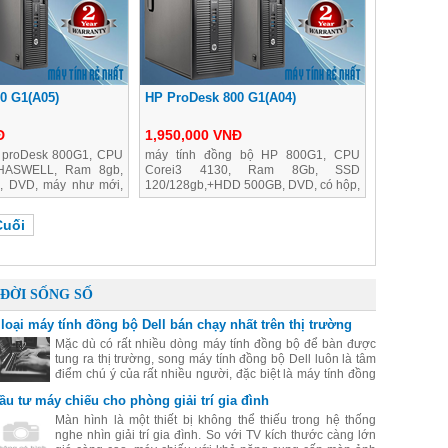
0 G1(A05)
HP ProDesk 800 G1(A04)
Đ
1,950,000 VNĐ
 proDesk 800G1, CPU
máy tính đồng bộ HP 800G1, CPU
 HASWELL, Ram 8gb,
Corei3 4130, Ram 8Gb, SSD
, DVD, máy như mới,
120/128gb,+HDD 500GB, DVD, có hộp,
như mới, bảo hành 2 năm
Cuối
ĐỜI SỐNG SỐ
 loại máy tính đồng bộ Dell bán chạy nhất trên thị trường
Mặc dù có rất nhiều dòng máy tính đồng bộ để bàn được
tung ra thị trường, song máy tính đồng bộ Dell luôn là tâm
điểm chú ý của rất nhiều người, đặc biệt là máy tính đồng
bộ Dell có giá rẻ mà chất lượng rất tốt. Hãy cùng điểm qua
ầu tư máy chiếu cho phòng giải trí gia đình
một số máy đồng bộ Dell được yêu thích nhất hiện nay.
Màn hình là một thiết bị không thể thiếu trong hệ thống
nghe nhìn giải trí gia đình. So với TV kích thước càng lớn