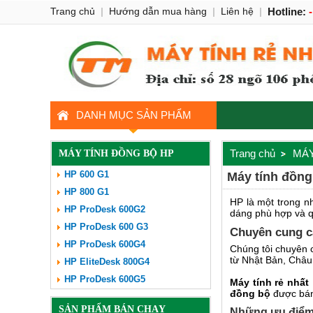
Trang chủ
|
Hướng dẫn mua hàng
|
Liên hệ
|
Hotline:
DANH MỤC SẢN PHẨM
Trang chủ
MÁY
MÁY TÍNH ĐỒNG BỘ HP
HP 600 G1
Máy tính đồng 
HP 800 G1
HP là một trong n
HP ProDesk 600G2
dáng phù hợp và q
HP ProDesk 600 G3
Chuyên cung c
HP ProDesk 600G4
Chúng tôi chuyên
từ Nhật Bản, Châu
HP EliteDesk 800G4
HP ProDesk 600G5
Máy tính rẻ nhất
đồng bộ
được bán
SẢN PHẨM BÁN CHẠY
Những ưu điểm