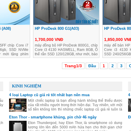
 (A08)
HP ProDesk 800 G1(A03)
HP ProDesk 80
1,700,000 VNĐ
1,850,000 VN
FF chíp Core i7
máy đồng bộ HP ProDesk 800G1, chíp
máy để bàn HP
16gb, SSD NVMe
Core i3 4130 HASWELL, Ram 8GB, Ổ
Core i3 4130
ư mới tặng phím
thể rắn SSD 120/128GB, như mới, bảo
SSD 240/256GB
hành 2 năm
bảo hành 2 năm
Trang1/3
Đầu
1
2
3
KINH NGHIỆM
4 loại Laptop cũ giá rẻ tốt nhất bạn nên mua
4
ấu
Một chiếc laptop là bạn đồng hành không thể thiếu được
ày
của rất nhiều người trong thời hiện đại. Tuy nhiên, với một
số tiền không lớn thì những chiếc laptop cũ giá rẻ luôn là
sự lựa chọn thiết thực nhất.
Eton Thor - smartphone khủng, pin chờ 46 ngày
Đ
ch
Eton Thundergod, hay Eton Thor, là smartphone có dung
lượng lớn lên đến 5000 mAh hứa hẹn cho thời gian chờ