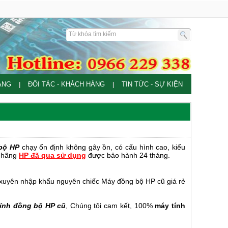
ÀNG
ĐỐI TÁC - KHÁCH HÀNG
TIN TỨC - SỰ KIỆN
|
|
bộ HP
chạy ổn định không gây ồn, có cấu hình cao, kiểu
h hãng
HP đã qua sử dụng
được bảo hành 24 tháng.
g xuyên nhập khẩu nguyên chiếc Máy đồng bộ HP cũ giá rẻ
ính đồng bộ HP cũ
, Chúng tôi cam kết, 100%
máy tính