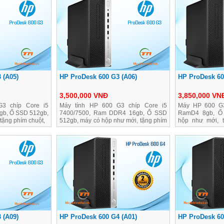
 (A05)
HP ProDesk 600 G3 (A06)
HP ProDesk 60
3,500,000 VNĐ
3,850,000 VN
3 chíp Core i5
Máy tính HP 600 G3 chíp Core i5
Máy HP 600 G3
gb, Ổ SSD 512gb,
7400/7500, Ram DDR4 16gb, Ổ SSD
RamD4 8gb, Ổ
tặng phím chuột,
512gb, máy có hộp như mới, tặng phím
hộp như mới, t
chuột,
hành dài
 (A09)
HP ProDesk 600 G4 (A01)
HP ProDesk 60