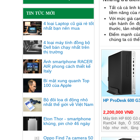
Tất cả cá linh
tiềm năng của m
TIN TỨC MỚI
Với mức giá cạ
4 loại Laptop cũ giá rẻ tốt
vận hành ổn đị
nhất bạn nên mua
thước, tản nhiệ
Điểm mạnh của 
chúng ta có thể
4 loại máy tính đồng bộ
Dell bán chạy nhất trên
thị trường
Ảnh smartphone RACER
AIR phong cách thiết kế
Italy
Bí mật xung quanh Top
100 của Apple
Bộ đôi loa di động nhỏ
HP ProDesk 600 G3
nhất thế giới về Việt Nam
2,200,000 VNĐ
Eton Thor - smartphone
Máy tính HP 600 G3 c
khủng, pin chờ 46 ngày
RamD4 8gb, Ổ SSD
hộp như mới, tặng 
hành 2 năm
Oppo Find 7a camera 50