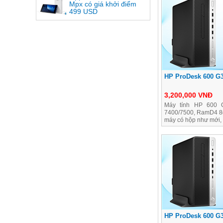
Mpx có giá khởi điểm
499 USD
HP ProDesk 600 G3
3,200,000 VNĐ
Máy tính HP 600 G
7400/7500, RamD4 8
máy có hộp như mới, 
HP ProDesk 600 G3