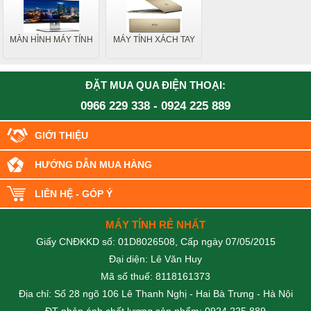
MÀN HÌNH MÁY TÍNH
MÁY TÍNH XÁCH TAY
ĐẶT MUA QUA ĐIỆN THOẠI:
0966 229 338
-
0924 225 889
GIỚI THIỆU
HƯỚNG DẪN MUA HÀNG
LIÊN HỆ - GÓP Ý
MÁY TÍNH RẺ NHẤT
Giấy CNĐKKD số: 01D8026508, Cấp ngày 07/05/2015
Đại diện: Lê Văn Huy
Mã số thuế: 8118161373
Địa chỉ: Số 28 ngõ 106 Lê Thanh Nghị - Hai Bà Trưng - Hà Nội
ĐT phản ánh chất lượng sản phẩm: 0924 225 889