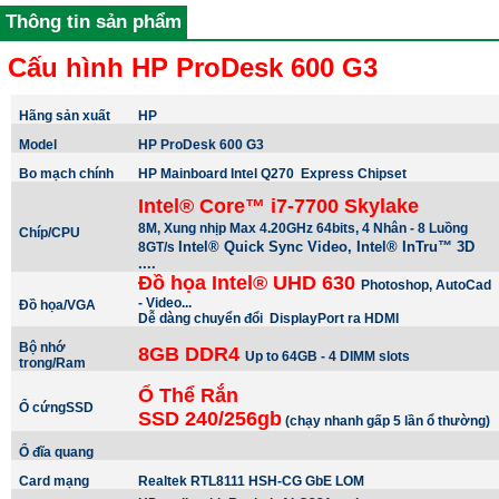
Thông tin sản phẩm
Cấu hình HP ProDesk 600 G3
Hãng sản xuất
HP
Model
HP ProDesk 600 G3
Bo mạch chính
HP Mainboard Intel Q270
Express Chipset
Intel® Core™ i7-7700 Skylake
8M, Xung nhịp Max 4.20GHz 64bits, 4 Nhân - 8 Luồng
Chíp/CPU
Intel® Quick Sync Video, Intel® InTru™ 3D
8GT/s
....
Đồ họa Intel® UHD 630
Photoshop, AutoCad
- Video...
Đồ họa/VGA
Dễ dàng chuyển đổi DisplayPort ra HDMI
Bộ nhớ
8GB DDR4
Up to 64GB - 4 DIMM slots
trong/Ram
Ổ Thể Rắn
Ổ cứngSSD
SSD 240/256gb
(chạy nhanh gấp 5 lần ổ thường)
Ổ đĩa quang
Card mạng
Realtek RTL8111 HSH-CG GbE LOM