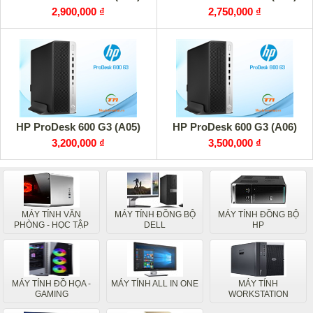
2,900,000 ₫
2,750,000 ₫
HP ProDesk 600 G3 (A05)
HP ProDesk 600 G3 (A06)
3,200,000 ₫
3,500,000 ₫
MÁY TÍNH VĂN
MÁY TÍNH ĐỒNG BỘ
MÁY TÍNH ĐỒNG BỘ
PHÒNG - HỌC TẬP
DELL
HP
MÁY TÍNH ĐỒ HỌA -
MÁY TÍNH ALL IN ONE
MÁY TÍNH
GAMING
WORKSTATION