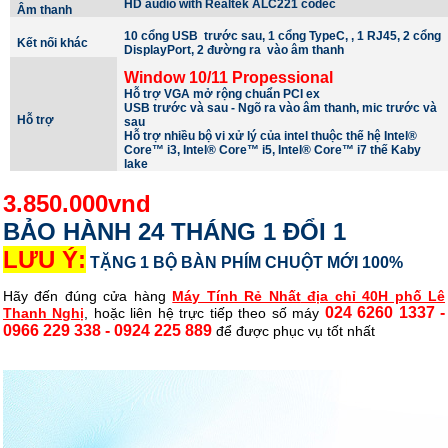
HD audio with Realtek ALC221 codec
Âm thanh
10 cổng USB
trước sau, 1 cổng TypeC, , 1 RJ45, 2 cổng
Kết nối khác
DisplayPort, 2 đường ra vào âm thanh
Window 10/11 Propessional
Hỗ trợ VGA mở rộng chuẩn PCI ex
USB trước và sau - Ngõ ra vào âm thanh, mic trước và
Hỗ trợ
sau
Hỗ trợ nhiều bộ vi xử lý của intel thuộc thế hệ Intel®
Core™ i3, Intel® Core™ i5, Intel® Core™ i7 thế Kaby
lake
3.850.000vnd
BẢO HÀNH 24 THÁNG 1 ĐỔI 1
LƯU Ý:
TẶNG 1 BỘ BÀN PHÍM CHUỘT MỚI 100%
Hãy đến đúng cửa hàng
Máy Tính Rẻ Nhất
địa chỉ 40H phố Lê
024 6260 1337 -
Thanh Nghị
, hoặc liên hệ trực tiếp theo số máy
0966 229 338 - 0924 225 889
để được phục vụ tốt nhất