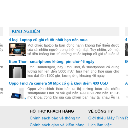
KINH NGHIỆM
4 loại Laptop cũ giá rẻ tốt nhất bạn nên mua
4
ấu
Một chiếc laptop là bạn đồng hành không thể thiếu được
ày
của rất nhiều người trong thời hiện đại. Tuy nhiên, với một
số tiền không lớn thì những chiếc laptop cũ giá rẻ luôn là
sự lựa chọn thiết thực nhất.
Eton Thor - smartphone khủng, pin chờ 46 ngày
Đ
ch
Eton Thundergod, hay Eton Thor, là smartphone có dung
lượng lớn lên đến 5000 mAh hứa hẹn cho thời gian chờ
kéo dài đến 1100 giờ, tương ứng khoảng 46 ngày.
Oppo Find 7a camera 50 Mpx có giá khởi điểm 499 USD
A
ng
Oppo vừa chính thức bán ra thị trường toàn cầu chiếc
ni
smartphone Find 7a với giá bán 499 USD cho bản 16 GB
mở khóa, trong khi giá của phiên bản này tại châu Âu là
399 EUR.
HỖ TRỢ KHÁCH HÀNG
VỀ CÔNG TY
Chính sách bảo vệ thông tin
Giới thiệu Máy Tính 
Chính sách giao và kiểm hàng
Lịch làm việc