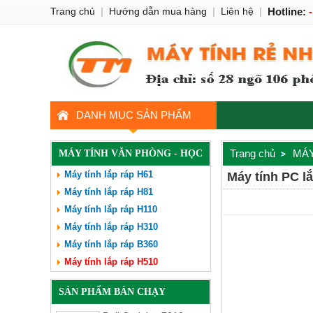
Trang chủ
|
Hướng dẫn mua hàng
|
Liên hệ
|
Hotline:
DANH MỤC SẢN PHẨM
Trang chủ
MÁY
MÁY TÍNH VĂN PHÒNG - HỌC
Máy tính lắp ráp H61
Máy tính PC lắ
TẬP
Máy tính lắp ráp H81
Máy tính lắp ráp H110
Máy tính lắp ráp H310
Máy tính lắp ráp B360
Máy tính lắp ráp H510
SẢN PHẨM BÁN CHẠY