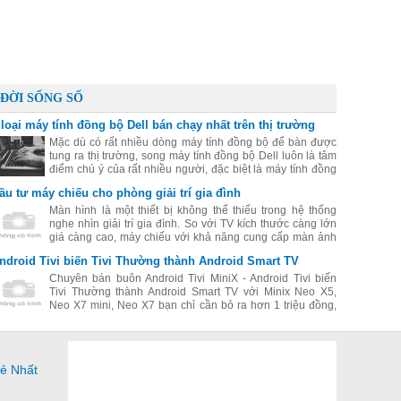
ĐỜI SỐNG SỐ
 loại máy tính đồng bộ Dell bán chạy nhất trên thị trường
Mặc dù có rất nhiều dòng máy tính đồng bộ để bàn được
tung ra thị trường, song máy tính đồng bộ Dell luôn là tâm
điểm chú ý của rất nhiều người, đặc biệt là máy tính đồng
bộ Dell có giá rẻ mà chất lượng rất tốt. Hãy cùng điểm qua
ầu tư máy chiếu cho phòng giải trí gia đình
một số máy đồng bộ Dell được yêu thích nhất hiện nay.
Màn hình là một thiết bị không thể thiếu trong hệ thống
nghe nhìn giải trí gia đình. So với TV kích thước càng lớn
giá càng cao, máy chiếu với khả năng cung cấp màn ảnh
lớn từ 80 inch trở lên là một giải pháp đáng để bạn đầu tư.
ndroid Tivi biến Tivi Thường thành Android Smart TV
Chuyên bán buôn Android Tivi MiniX - Android Tivi biến
Tivi Thường thành Android Smart TV với Minix Neo X5,
Neo X7 mini, Neo X7 bạn chỉ cần bỏ ra hơn 1 triệu đồng,
bạn có thể sở hữu 1 thiết bị giải trị đang được ưa chuộng
nhất hiện nay.
Rẻ Nhất