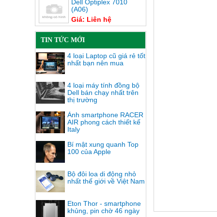
Dell Optiplex 7010
(A06)
Giá: Liên hệ
TIN TỨC MỚI
4 loại Laptop cũ giá rẻ tốt
nhất bạn nên mua
4 loại máy tính đồng bộ
Dell bán chạy nhất trên
thị trường
Ảnh smartphone RACER
AIR phong cách thiết kế
Italy
Bí mật xung quanh Top
100 của Apple
Bộ đôi loa di động nhỏ
nhất thế giới về Việt Nam
Eton Thor - smartphone
khủng, pin chờ 46 ngày