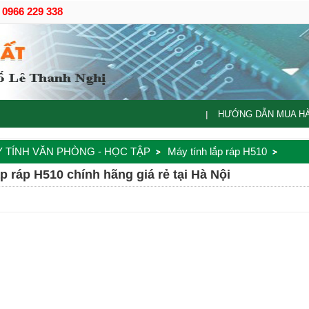
- 0966 229 338
HƯỚNG DẪN MUA H
|
 TÍNH VĂN PHÒNG - HỌC TẬP
Máy tính lắp ráp H510
p ráp H510 chính hãng giá rẻ tại Hà Nội