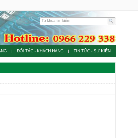
ÀNG
ĐỐI TÁC - KHÁCH HÀNG
TIN TỨC - SỰ KIỆN
|
|