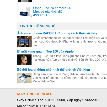
Oppo Find 7a camera 50
Mpx có giá khởi điểm
499 USD
TIN TỨC CÔNG NGHỆ
Ảnh smartphone RACER AIR phong cách thiết kế Italy
Chiếc smartphone với vẻ ngoài thanh lịch, hiện đại và c
hình cao vừa được HKPhone tung ra thị trường vào ng
5/4.
Bí mật xung quanh Top 100 của Apple
Tháng 10/2010, Steve Jobs gửi cho Phó chủ tịch phụ trá
marketing của Apple một e-mail với tiêu đề "Top 100 - A".
Bộ đôi loa di động nhỏ nhất thế giới về Việt Nam
Hãng sản xuất loa di động X-Mini vừa bán tại thị trườ
Việt Nam bộ đôi loa di động mới nhất của mình là X-Mi
Me và X-Mini We.
MÁY TÍNH RẺ NHẤT
Giấy CNĐKKD số: 01D8026508, Cấp ngày 07/05/2015
Mã số thuế: 8118161373