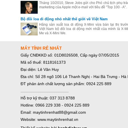
Tháng 10/2010, Steve Jobs gửi cho Phó chủ tịch phụ trá
marketing của Apple một e-mail với tiêu đề "Top 100 - A".
Bộ đôi loa di động nhỏ nhất thế giới về Việt Nam
Hãng sản xuất loa di động X-Mini vừa bán tại thị trườ
Việt Nam bộ đôi loa di động mới nhất của mình là X-Mi
Me và X-Mini We.
MÁY TÍNH RẺ NHẤT
Giấy CNĐKKD số: 01D8026508, Cấp ngày 07/05/2015
Mã số thuế: 8118161373
Đại diện: Lê Văn Huy
Địa chỉ: Số 28 ngõ 106 Lê Thanh Nghị - Hai Bà Trưng - Hà 
ĐT phản ánh chất lượng sản phẩm: 0924 225 889
..........................................
Hỗ trợ kỹ thuật: 037 313 8788
Hotline: 0966 229 338 - 0924 225 889
Email: maytinhrenhat88@gmail.com
Website: www.maytinhrenhat.vn