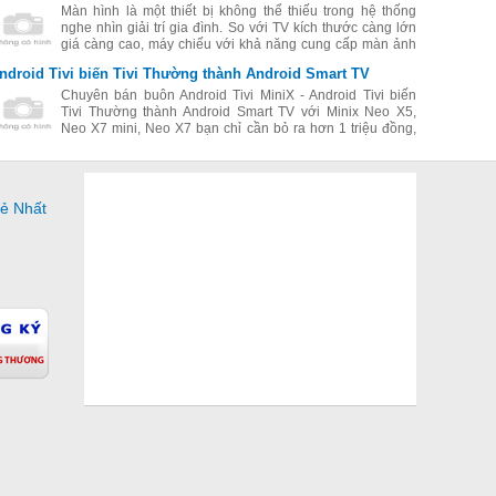
Màn hình là một thiết bị không thể thiếu trong hệ thống
nghe nhìn giải trí gia đình. So với TV kích thước càng lớn
giá càng cao, máy chiếu với khả năng cung cấp màn ảnh
lớn từ 80 inch trở lên là một giải pháp đáng để bạn đầu tư.
ndroid Tivi biến Tivi Thường thành Android Smart TV
Chuyên bán buôn Android Tivi MiniX - Android Tivi biến
Tivi Thường thành Android Smart TV với Minix Neo X5,
Neo X7 mini, Neo X7 bạn chỉ cần bỏ ra hơn 1 triệu đồng,
bạn có thể sở hữu 1 thiết bị giải trị đang được ưa chuộng
nhất hiện nay.
Rẻ Nhất