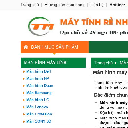
Trang chủ
|
Hướng dẫn mua hàng
|
Liên hệ
|
Hotline:
DANH MỤC SẢN PHẨM
Trang chủ
MÀN
MÀN HÌNH MÁY TÍNH
Màn hình Dell
Màn hình máy 
Màn hình HP
Trung tâm Máy Tí
Màn hình Duan
Tính Rẻ Nhất luôn 
Màn Samsung
Đặc điểm chun
Màn hình LG
Màn hình máy
Màn Lenovo
dụng với máy tí
Đặc biệt: màn h
Màn Provision
Màn hình máy tí
Màn SONY 3D
được nhiều ngư