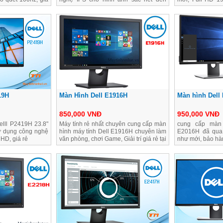
ất
từng góc cạnh
100hz
19H
Màn Hình Dell E1916H
Màn hình Dell
850,000 VNĐ
950,000 VNĐ
elll P2419H 23.8"
Máy tính rẻ nhất chuyên cung cấp màn
cung cấp màn 
ử dụng công nghệ
hình máy tính Dell E1916H chuyên làm
E2016H đã qua 
 HD, giá rẻ
văn phòng, chơi Game, Giải trí giá rẻ tại
như mới, bảo hà
Lê Thanh Nghị