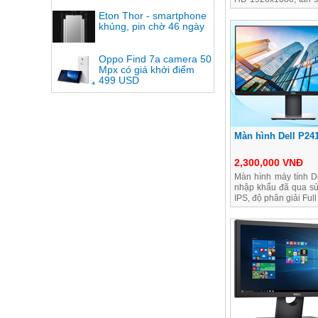
rẻ tại Máy Tính Rẻ Nh
Eton Thor - smartphone
khủng, pin chờ 46 ngày
Oppo Find 7a camera 50
Mpx có giá khởi điểm
499 USD
Màn hình Dell P24
2,300,000 VNĐ
Màn hình máy tính D
nhập khẩu đã qua s
IPS, độ phân giải Full