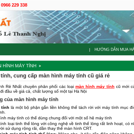
- 0966 229 338
HƯỚNG DẪN MUA H
|
 HÌNH MÁY TÍNH
tính, cung cấp màn hình máy tính cũ giá rẻ
nh Rẻ Nhất chuyên phân phối các loại
màn hình máy tính
cũ mới củ
đi đầu về giá cả, chất lượng số một tại Hà Nội
g của màn hình máy tính
 tính
là một bộ phận gắn liền không thể tách rời với máy tính mục đíc
nh.
ình máy tính có thể dùng chung đối với một số hệ máy tính
nh loại tinh thể lỏng với công nghệ về tinh thể lỏng rất linh hoạt, c
ời sử dụng rộng rãi, dần thay thế màn hình CRT.