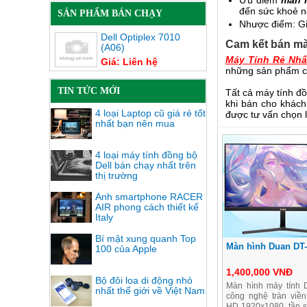
Ưu điểm
màn h
đến sức khoẻ n
SẢN PHẨM BÁN CHẠY
Nhược điểm: Giớ
Dell Optiplex 7010
Cam kết bán mà
(A06)
Máy Tính Rẻ Nhấ
Giá: Liên hệ
những sản phẩm c
TIN TỨC MỚI
Tất cả máy tính đồ
khi bán cho khách
4 loại Laptop cũ giá rẻ tốt
được tư vấn chọn 
nhất bạn nên mua
4 loại máy tính đồng bộ
Dell bán chạy nhất trên
thị trường
Ảnh smartphone RACER
AIR phong cách thiết kế
Italy
Bí mật xung quanh Top
Màn hình Duan DT
100 của Apple
1,400,000 VNĐ
Bộ đôi loa di động nhỏ
Màn hình máy tính 
nhất thế giới về Việt Nam
công nghệ tràn viền
HD 1920x1080, tần s