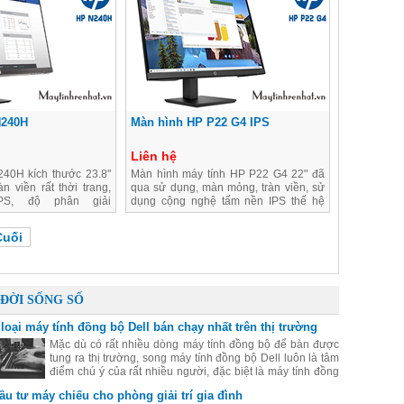
N240H
Màn hình HP P22 G4 IPS
Liên hệ
40H kích thước 23.8"
Màn hình máy tính HP P22 G4 22" đã
àn viền rất thời trang,
qua sử dụng, màn mỏng, tràn viền, sử
PS, độ phân giải
dụng cộng nghệ tấm nền IPS thế hệ
HD,
mới
Cuối
ĐỜI SỐNG SỐ
 loại máy tính đồng bộ Dell bán chạy nhất trên thị trường
Mặc dù có rất nhiều dòng máy tính đồng bộ để bàn được
tung ra thị trường, song máy tính đồng bộ Dell luôn là tâm
điểm chú ý của rất nhiều người, đặc biệt là máy tính đồng
bộ Dell có giá rẻ mà chất lượng rất tốt. Hãy cùng điểm qua
ầu tư máy chiếu cho phòng giải trí gia đình
một số máy đồng bộ Dell được yêu thích nhất hiện nay.