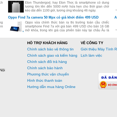
ch
Eton Thundergod, hay Eton Thor, là smartphone có dung
lượng lớn lên đến 5000 mAh hứa hẹn cho thời gian chờ
kéo dài đến 1100 giờ, tương ứng khoảng 46 ngày.
Oppo Find 7a camera 50 Mpx có giá khởi điểm 499 USD
A
ng
Oppo vừa chính thức bán ra thị trường toàn cầu chiếc
ni
smartphone Find 7a với giá bán 499 USD cho bản 16 GB
mở khóa, trong khi giá của phiên bản này tại châu Âu là
399 EUR.
HỖ TRỢ KHÁCH HÀNG
VỀ CÔNG TY
Chính sách bảo vệ thông tin
Giới thiệu Máy Tính 
Chính sách giao và kiểm hàng
Lịch làm việc
Chính sách đổi trả hàng
Chính sách bảo hành
Nội
Phương thức vận chuyển
Hình thức thanh toán
Hướng dẫn mua hàng Online