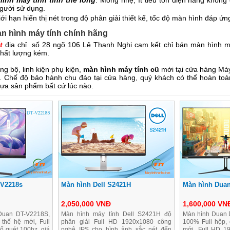
ình máy tính tinh thể lỏng
: Mỏng nhẹ, ít tiêu tốn điện năng không
gười sử dụng.
i hạn hiển thị nét trong độ phân giải thiết kế, tốc độ màn hình đáp 
n hình máy tính chính hãng
t
địa chỉ số 28 ngõ 106 Lê Thanh Nghị cam kết chỉ bán màn hình m
hất lượng kém.
ng bộ, linh kiện phụ kiện,
màn hình máy tính cũ
mới tại cửa hàng Máy
. Chế độ bảo hành chu đáo tại cửa hàng, quý khách có thể hoàn toàn 
lựa sản phẩm bất cứ lúc nào.
-V2218s
Màn hình Dell S2421H
Màn hình Dua
2,050,000 VNĐ
1,600,000 VN
Duan DT-V2218S,
Màn hình máy tính Dell S2421H độ
Màn hình Duan 
 thế hệ mới, Full
phân giải Full HD 1920x1080 công
100% Full hộp,
ố quét 100hz, giá
nghệ IPS cho hình ảnh sắc nét đến
mới, Full HD 1