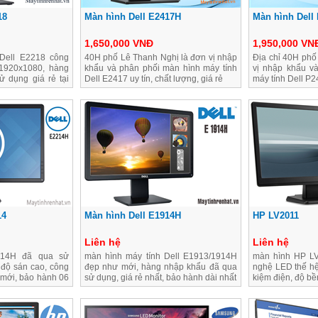
18
Màn hình Dell E2417H
Màn hình Dell
1,650,000 VNĐ
1,950,000 VN
Dell E2218 công
40H phố Lê Thanh Nghị là đơn vị nhập
Địa chỉ 40H phố
1920x1080, hàng
khẩu và phân phối màn hình máy tính
vị nhập khẩu v
 dụng giá rẻ tại
Dell E2417 uy tín, chất lượng, giá rẻ
máy tính Dell P2
14
Màn hình Dell E1914H
HP LV2011
Liên hệ
Liên hệ
214H đã qua sử
màn hình máy tính Dell E1913/1914H
màn hình HP LV
 độ sán cao, công
đẹp như mới, hàng nhập khẩu đã qua
nghệ LED thế hệ 
 mới, bảo hành 06
sử dụng, giá rẻ nhất, bảo hành dài nhất
kiệm điện, độ bề