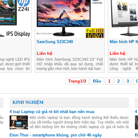
SamSung S23C340
Màn hình HP 
Liên hệ
Liên hệ
ông nghệ LED IPS
Màn hình SamSung S23C340 23" Full
Màn hình HP N2
ực được giới thiết
HD nhập khẩu đã qua sử dụng, chất
được thiết kế tr
op lựa chọn tin
lượng gần như mới, bảo hành dài hạn
công nghệ I
1920x1080 Full 
Trang1/3
Đầu
1
2
3
KINH NGHIỆM
4 loại Laptop cũ giá rẻ tốt nhất bạn nên mua
4
ấu
Một chiếc laptop là bạn đồng hành không thể thiếu được
ày
của rất nhiều người trong thời hiện đại. Tuy nhiên, với một
số tiền không lớn thì những chiếc laptop cũ giá rẻ luôn là
sự lựa chọn thiết thực nhất.
Eton Thor - smartphone khủng, pin chờ 46 ngày
Đ