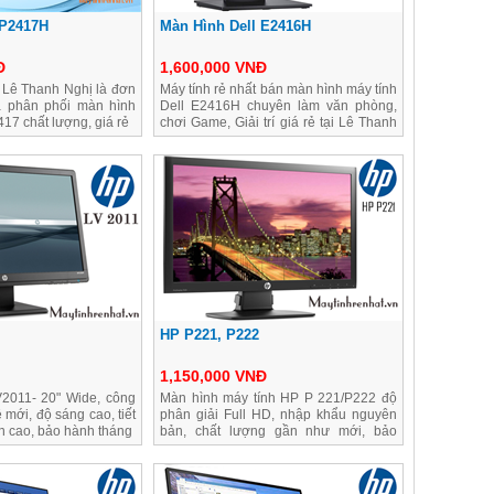
 P2417H
Màn Hình Dell E2416H
Đ
1,600,000 VNĐ
 Lê Thanh Nghị là đơn
Máy tính rẻ nhất bán màn hình máy tính
à phân phối màn hình
Dell E2416H chuyên làm văn phòng,
417 chất lượng, giá rẻ
chơi Game, Giải trí giá rẻ tại Lê Thanh
Nghị
HP P221, P222
1,150,000 VNĐ
2011- 20" Wide, công
Màn hình máy tính HP P 221/P222 độ
mới, độ sáng cao, tiết
phân giải Full HD, nhập khẩu nguyên
n cao, bảo hành tháng
bản, chất lượng gần như mới, bảo
hành 06 tháng