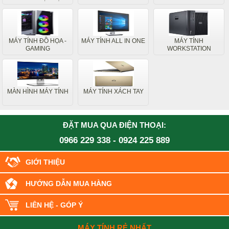
MÁY TÍNH ĐỒ HỌA -
MÁY TÍNH ALL IN ONE
MÁY TÍNH
GAMING
WORKSTATION
MÀN HÌNH MÁY TÍNH
MÁY TÍNH XÁCH TAY
ĐẶT MUA QUA ĐIỆN THOẠI:
0966 229 338
-
0924 225 889
GIỚI THIỆU
HƯỚNG DẪN MUA HÀNG
LIÊN HỆ - GÓP Ý
MÁY TÍNH RẺ NHẤT