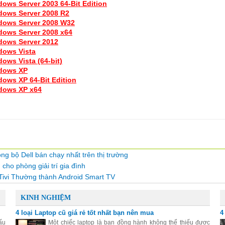
dows Server 2003 64-Bit Edition
dows Server 2008 R2
dows Server 2008 W32
dows Server 2008 x64
dows Server 2012
dows Vista
ows Vista (64-bit)
ndows XP
dows XP 64-Bit Edition
dows XP x64
ng bộ Dell bán chạy nhất trên thị trường
cho phòng giải trí gia đình
 Tivi Thường thành Android Smart TV
KINH NGHIỆM
4 loại Laptop cũ giá rẻ tốt nhất bạn nên mua
4
ấu
Một chiếc laptop là bạn đồng hành không thể thiếu được