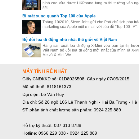
hình cao vừa được HKPhone tung ra thị trường vào ng
5/4.
Bí mật xung quanh Top 100 của Apple
Tháng 10/2010, Steve Jobs gửi cho Phó chủ tịch phụ trá
marketing của Apple một e-mail với tiêu đề "Top 100 - A".
Bộ đôi loa di động nhỏ nhất thế giới về Việt Nam
Hãng sản xuất loa di động X-Mini vừa bán tại thị trườ
Việt Nam bộ đôi loa di động mới nhất của mình là X-Mi
Me và X-Mini We.
MÁY TÍNH RẺ NHẤT
Giấy CNĐKKD số: 01D8026508, Cấp ngày 07/05/2015
Mã số thuế: 8118161373
Đại diện: Lê Văn Huy
Địa chỉ: Số 28 ngõ 106 Lê Thanh Nghị - Hai Bà Trưng - Hà 
ĐT phản ánh chất lượng sản phẩm: 0924 225 889
..........................................
Hỗ trợ kỹ thuật: 037 313 8788
Hotline: 0966 229 338 - 0924 225 889