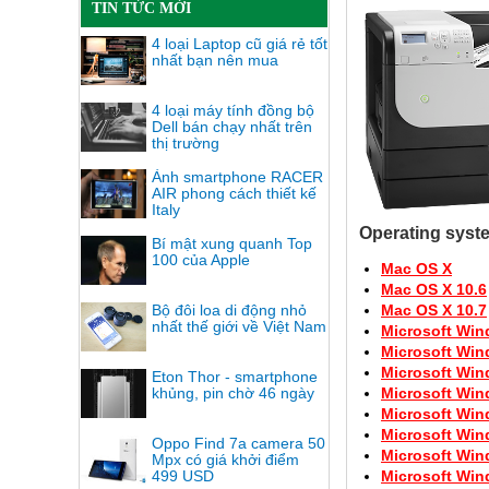
TIN TỨC MỚI
4 loại Laptop cũ giá rẻ tốt
nhất bạn nên mua
4 loại máy tính đồng bộ
Dell bán chạy nhất trên
thị trường
Ảnh smartphone RACER
AIR phong cách thiết kế
Italy
Operating syst
Bí mật xung quanh Top
100 của Apple
Mac OS X
Mac OS X 10.6
Bộ đôi loa di động nhỏ
Mac OS X 10.7
nhất thế giới về Việt Nam
Microsoft Wi
Microsoft Wind
Microsoft Wind
Eton Thor - smartphone
khủng, pin chờ 46 ngày
Microsoft Wind
Microsoft Wind
Microsoft Wind
Oppo Find 7a camera 50
Microsoft Wind
Mpx có giá khởi điểm
499 USD
Microsoft Win