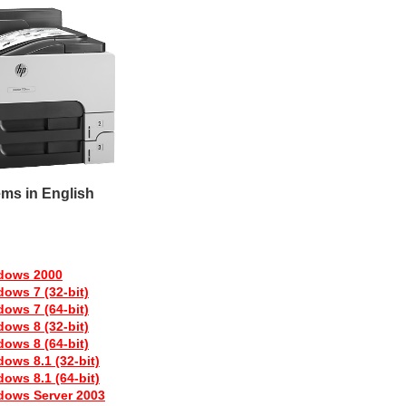
ems in English
ndows 2000
ows 7 (32-bit)
ows 7 (64-bit)
ows 8 (32-bit)
ows 8 (64-bit)
ows 8.1 (32-bit)
ows 8.1 (64-bit)
dows Server 2003