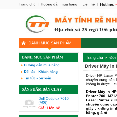
Trang chủ
|
Hướng dẫn mua hàng
|
Liên hệ
|
Hotline:
DANH MỤC SẢN PHẨM
Trang chủ
Đời
DANH MỤC SẢN PHẨM
Hướng dẫn mua hàng
Driver Máy in
Đối tác - Khách hàng
Driver HP Laser P
Tin tức - Sự kiện
chuyên cung cấp li
không in được... 
SẢN PHẨM BÁN CHẠY
Driver Máy in HP
Printer 700
M712n
Dell Optiplex 7010
Laser Printer 700
(A06)
chuyên cung cấp l
Giá: Liên hệ
giấy , không in 
hãng, giá rẻ