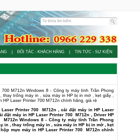
ÀNG
ĐỐI TÁC - KHÁCH HÀNG
TIN TỨC - SỰ KIỆN
|
|
ter 700 M712n Windows 8 - Công ty máy tính Trần Phong
 thay trống máy in , sửa máy in HP bị in mờ , kẹt giấy ,
n HP Laser Printer 700 M712n chính hãng, giá rẻ
 Laser Printer 700
M712n , cài đặt máy in HP Laser
 đặt máy in HP Laser Printer 700
M712n , Driver HP
0
M712n Windows 8 - Công ty máy tính Trần Phong
in , thay trống máy in , sửa máy in HP bị in mờ , kẹt
 hộp mực máy in HP Laser Printer 700
M712n chính