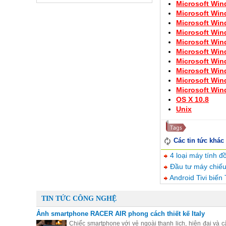
Microsoft Win
Microsoft Win
Microsoft Win
Microsoft Win
Microsoft Win
Microsoft Win
Microsoft Wind
Microsoft Wi
Microsoft Win
Microsoft Win
OS X 10.8
Unix
Các tin tức khác
4 loại máy tính đồ
Đầu tư máy chiếu 
Android Tivi biến
TIN TỨC CÔNG NGHỆ
Ảnh smartphone RACER AIR phong cách thiết kế Italy
Chiếc smartphone với vẻ ngoài thanh lịch, hiện đại và c