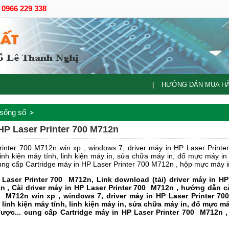
- 0966 229 338
HƯỚNG DẪN MUA H
|
 sống số
 HP Laser Printer 700 M712n
rinter 700 M712n win xp , windows 7, driver máy in HP Laser Prin
nh kiện máy tính, linh kiện máy in, sửa chữa máy in, đổ mực máy in ,
cung cấp Cartridge máy in HP Laser Printer 700 M712n , hộp mực máy i
 Laser Printer 700
M712n, Link download (tải) driver máy in HP
 , Cài driver máy in HP Laser Printer 700
M712n , hướng dẫn cài
M712n win xp , windows 7, driver máy in HP Laser Printer 70
inh kiện máy tính, linh kiện máy in, sửa chữa máy in, đổ mực máy 
được... cung cấp Cartridge máy in HP Laser Printer 700
M712n ,