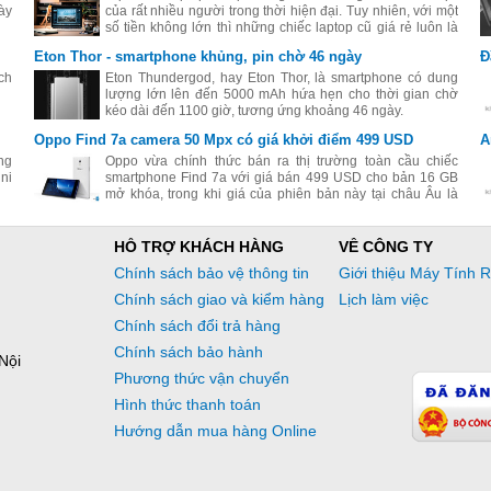
ày
của rất nhiều người trong thời hiện đại. Tuy nhiên, với một
số tiền không lớn thì những chiếc laptop cũ giá rẻ luôn là
sự lựa chọn thiết thực nhất.
Eton Thor - smartphone khủng, pin chờ 46 ngày
Đ
ch
Eton Thundergod, hay Eton Thor, là smartphone có dung
lượng lớn lên đến 5000 mAh hứa hẹn cho thời gian chờ
kéo dài đến 1100 giờ, tương ứng khoảng 46 ngày.
Oppo Find 7a camera 50 Mpx có giá khởi điểm 499 USD
A
ng
Oppo vừa chính thức bán ra thị trường toàn cầu chiếc
ni
smartphone Find 7a với giá bán 499 USD cho bản 16 GB
mở khóa, trong khi giá của phiên bản này tại châu Âu là
399 EUR.
HỖ TRỢ KHÁCH HÀNG
VỀ CÔNG TY
Chính sách bảo vệ thông tin
Giới thiệu Máy Tính 
Chính sách giao và kiểm hàng
Lịch làm việc
Chính sách đổi trả hàng
Chính sách bảo hành
Nội
Phương thức vận chuyển
Hình thức thanh toán
Hướng dẫn mua hàng Online