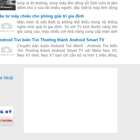
tung ra thị trường, song máy tính đồng bộ Dell luôn là tâm
điểm chú ý của rất nhiều người, đặc biệt là máy tính đồng
bộ Dell có giá rẻ mà chất lượng rất tốt. Hãy cùng điểm qua
ầu tư máy chiếu cho phòng giải trí gia đình
một số máy đồng bộ Dell được yêu thích nhất hiện nay.
Màn hình là một thiết bị không thể thiếu trong hệ thống
nghe nhìn giải trí gia đình. So với TV kích thước càng lớn
giá càng cao, máy chiếu với khả năng cung cấp màn ảnh
lớn từ 80 inch trở lên là một giải pháp đáng để bạn đầu tư.
ndroid Tivi biến Tivi Thường thành Android Smart TV
Chuyên bán buôn Android Tivi MiniX - Android Tivi biến
Tivi Thường thành Android Smart TV với Minix Neo X5,
Neo X7 mini, Neo X7 bạn chỉ cần bỏ ra hơn 1 triệu đồng,
bạn có thể sở hữu 1 thiết bị giải trị đang được ưa chuộng
nhất hiện nay.
Rẻ Nhất