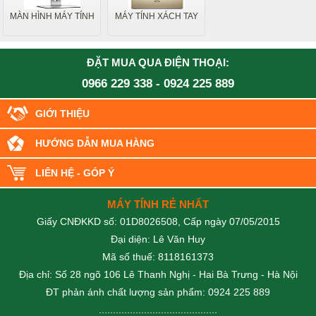
MÀN HÌNH MÁY TÍNH
MÁY TÍNH XÁCH TAY
ĐẶT MUA QUA ĐIỆN THOẠI:
0966 229 338
-
0924 225 889
GIỚI THIỆU
HƯỚNG DẪN MUA HÀNG
LIÊN HỆ - GÓP Ý
MÁY TÍNH RẺ NHẤT
Giấy CNĐKKD số: 01D8026508, Cấp ngày 07/05/2015
Đại diện: Lê Văn Huy
Mã số thuế: 8118161373
Địa chỉ: Số 28 ngõ 106 Lê Thanh Nghị - Hai Bà Trưng - Hà Nội
ĐT phản ánh chất lượng sản phẩm: 0924 225 889
..........................................