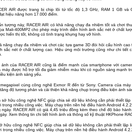
CER AIR được trang bị chip lõi tứ tốc độ 1,3 GHz, RAM 1 GB v
ạt hiệu năng hơn 17.000 điểm.
 năng chạy đa nhiệm và chơi các tựa game 3D đòi hỏi cấu hình cao 
nh sắc nét ở chất lượng cao. Hiệu ứng môi trường cũng như chi tiết c
h.
 megapixel cùng công nghệ Exmor R đến từ Sony. Camera của máy
 tăng độ tương phản và cải thiện khả năng chụp trong điều kiện ánh sá
hữu công nghệ NFC giúp chia sẻ dữ liệu không cần phải thiết lập liê
ợi trong nhiều công việc. Máy chạy trên nền hệ điều hành Android 4.