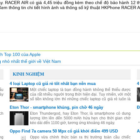
y. RACER AIR có giá 4,45 triệu đồng kèm theo chế độ bảo hành 12 t
 Xem thông tin chi tiết hình ảnh và thông số kỹ thuật HKPhone RACER AI
h Top 100 của Apple
g nhỏ nhất thế giới về Việt Nam
KINH NGHIỆM
4 loại Laptop cũ giá rẻ tốt nhất bạn nên mua
4
ấu
Một chiếc laptop là bạn đồng hành không thể thiếu được
ày
của rất nhiều người trong thời hiện đại. Tuy nhiên, với một
số tiền không lớn thì những chiếc laptop cũ giá rẻ luôn là
sự lựa chọn thiết thực nhất.
Eton Thor - smartphone khủng, pin chờ 46 ngày
Đ
ch
Eton Thundergod, hay Eton Thor, là smartphone có dung
lượng lớn lên đến 5000 mAh hứa hẹn cho thời gian chờ
kéo dài đến 1100 giờ, tương ứng khoảng 46 ngày.
Oppo Find 7a camera 50 Mpx có giá khởi điểm 499 USD
A
ng
Oppo vừa chính thức bán ra thị trường toàn cầu chiếc