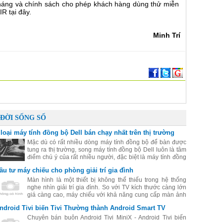
háng và chính sách cho phép khách hàng dùng thử miễn
R tại đây.
Minh Trí
ĐỜI SỐNG SỐ
 loại máy tính đồng bộ Dell bán chạy nhất trên thị trường
Mặc dù có rất nhiều dòng máy tính đồng bộ để bàn được
tung ra thị trường, song máy tính đồng bộ Dell luôn là tâm
điểm chú ý của rất nhiều người, đặc biệt là máy tính đồng
bộ Dell có giá rẻ mà chất lượng rất tốt. Hãy cùng điểm qua
ầu tư máy chiếu cho phòng giải trí gia đình
một số máy đồng bộ Dell được yêu thích nhất hiện nay.
Màn hình là một thiết bị không thể thiếu trong hệ thống
nghe nhìn giải trí gia đình. So với TV kích thước càng lớn
giá càng cao, máy chiếu với khả năng cung cấp màn ảnh
lớn từ 80 inch trở lên là một giải pháp đáng để bạn đầu tư.
ndroid Tivi biến Tivi Thường thành Android Smart TV
Chuyên bán buôn Android Tivi MiniX - Android Tivi biến