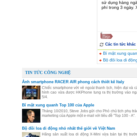
sử dụng hàng ngà
phí trong 3 ngày.
Các tin tức khác
Bí mật xung quan
Bộ đôi loa di độn
TIN TỨC CÔNG NGHỆ
Ảnh smartphone RACER AIR phong cách thiết kế Italy
Chiếc smartphone với vẻ ngoài thanh lịch, hiện đại và c
hình cao vừa được HKPhone tung ra thị trường vào ng
5/4.
Bí mật xung quanh Top 100 của Apple
Tháng 10/2010, Steve Jobs gửi cho Phó chủ tịch phụ trá
marketing của Apple một e-mail với tiêu đề "Top 100 - A".
Bộ đôi loa di động nhỏ nhất thế giới về Việt Nam
Hãng sản xuất loa di động X-Mini vừa bán tại thị trườ