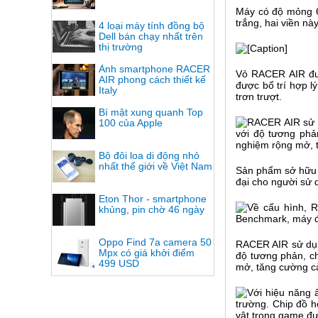
Máy có độ mỏng 6
trắng, hai viền n
4 loại máy tính đồng bộ
Dell bán chạy nhất trên
thị trường
Ảnh smartphone RACER
Vỏ RACER AIR đượ
AIR phong cách thiết kế
được bố trí hợp l
Italy
trơn trượt.
Bí mật xung quanh Top
100 của Apple
Bộ đôi loa di động nhỏ
nhất thế giới về Việt Nam
Sản phẩm sở hữu h
đại cho người sử 
Eton Thor - smartphone
khủng, pin chờ 46 ngày
Oppo Find 7a camera 50
RACER AIR sử dụn
Mpx có giá khởi điểm
độ tương phản, c
499 USD
mở, tăng cường cả