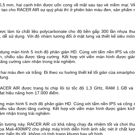
,5 mm, hai cạnh trên được uốn cong về mặt sau tạo vẻ mềm mại. V
ày tạo cho RACER AIR sự quý phái thì ở phiên bản màu đen, sản phẩm 
c làm từ chất liệu polycarbonate cho độ bền gấp 300 lần nhựa t
ý, dễ sử dụng. Với độ nhám tương đối ở mặt lưng và thiết kế siêu 
ai màu đen và trắng. Đi theo xu hướng thiết kế tối giản của smartph
dụng.
g màn hình 5 inch độ phân giản HD. Cùng với tấm nền IPS và công n
hiều sâu được tăng cường. Kết hợp với viền màn hình được giảm kích
m nhận trong trải nghiệm.