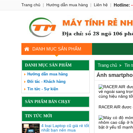
Trang chủ
|
Hướng dẫn mua hàng
|
Liên hệ
|
Hotline:
DANH MỤC SẢN PHẨM
Trang chủ
Tin 
DANH MỤC SẢN PHẨM
Hướng dẫn mua hàng
Ảnh smartphon
Đối tác - Khách hàng
Tin tức - Sự kiện
SẢN PHẨM BÁN CHẠY
RACER AIR được đồn
TIN TỨC MỚI
4 loại Laptop cũ giá rẻ tốt
nhất bạn nên mua