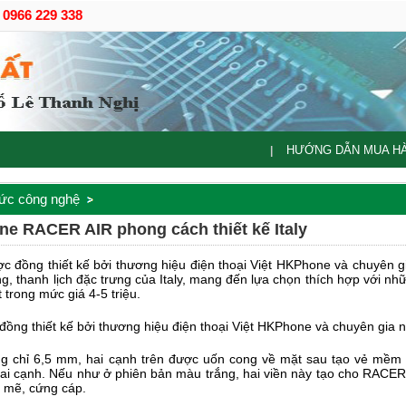
- 0966 229 338
HƯỚNG DẪN MUA H
|
tức công nghệ
e RACER AIR phong cách thiết kế Italy
g thiết kế bởi thương hiệu điện thoại Việt HKPhone và chuyên gia ngườ