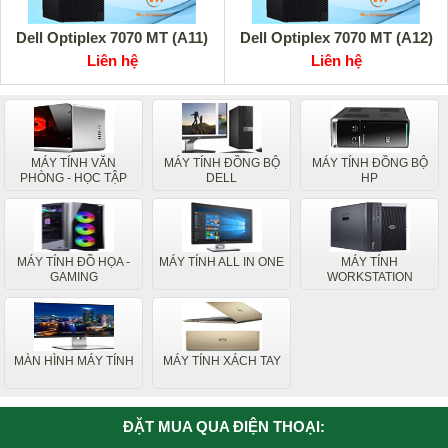
Dell Optiplex 7070 MT (A11)
Dell Optiplex 7070 MT (A12)
Liên hệ
Liên hệ
MÁY TÍNH VĂN
MÁY TÍNH ĐỒNG BỘ
MÁY TÍNH ĐỒNG BỘ
PHÒNG - HỌC TẬP
DELL
HP
MÁY TÍNH ĐỒ HỌA -
MÁY TÍNH ALL IN ONE
MÁY TÍNH
GAMING
WORKSTATION
MÀN HÌNH MÁY TÍNH
MÁY TÍNH XÁCH TAY
ĐẶT MUA QUA ĐIỆN THOẠI: