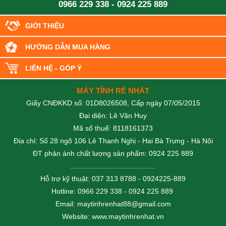
0966 229 338
-
0924 225 889
GIỚI THIỆU
HƯỚNG DẪN MUA HÀNG
LIÊN HỆ - GÓP Ý
MÁY TÍNH RẺ NHẤT
Giấy CNĐKKD số: 01D8026508, Cấp ngày 07/05/2015
Đại diện: Lê Văn Huy
Mã số thuế: 8118161373
Địa chỉ: Số 28 ngõ 106 Lê Thanh Nghị - Hai Bà Trưng - Hà Nội
ĐT phản ánh chất lượng sản phẩm: 0924 225 889
..........................................
Hỗ trợ kỹ thuật: 037 313 8788 - 0924225-889
Hotline: 0966 229 338 - 0924 225 889
Email: maytinhrenhat88@gmail.com
Website: www.maytinhrenhat.vn