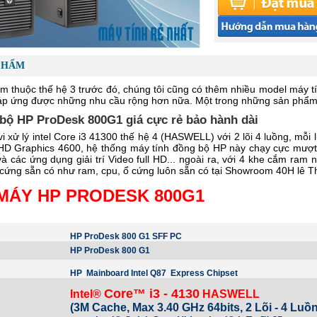
PHẨM
m thuộc thế hệ 3 trước đó, chúng tôi cũng có thêm nhiều model máy t
đáp ứng được những nhu cầu rộng hơn nữa. Một trong những sản phẩ
bộ HP ProDesk 800G1 giá cực rẻ bảo hành dài
i xử lý intel Core i3 41300 thế hệ 4 (HASWELL) với 2 lõi 4 luồng, mỗi
l HD Graphics 4600, hệ thống máy tính đồng bộ HP này chạy cực mư
à các ứng dụng giải trí Video full HD... ngoài ra, với 4 khe cắm ra
n cứng sẵn có như ram, cpu, ổ cứng luôn sẵn có tại Showroom 40H lê 
 MÁY HP PRODESK 800G1
HP ProDesk 800 G1 SFF PC
HP ProDesk 800 G1
HP Mainboard Intel Q87
Express Chipset
Core™ i3 - 4130
Intel®
HASWELL
(3M Cache, Max 3.40 GHz 64bits, 2 Lõi - 4 Luồ