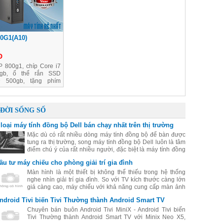
0G1(A10)
Đ
 800g1, chíp Core i7
gb, ổ thể rắn SSD
D 500gb, tặng phím
 2 năm
ĐỜI SỐNG SỐ
 loại máy tính đồng bộ Dell bán chạy nhất trên thị trường
Mặc dù có rất nhiều dòng máy tính đồng bộ để bàn được
tung ra thị trường, song máy tính đồng bộ Dell luôn là tâm
điểm chú ý của rất nhiều người, đặc biệt là máy tính đồng
bộ Dell có giá rẻ mà chất lượng rất tốt. Hãy cùng điểm qua
ầu tư máy chiếu cho phòng giải trí gia đình
một số máy đồng bộ Dell được yêu thích nhất hiện nay.
Màn hình là một thiết bị không thể thiếu trong hệ thống
nghe nhìn giải trí gia đình. So với TV kích thước càng lớn
giá càng cao, máy chiếu với khả năng cung cấp màn ảnh
lớn từ 80 inch trở lên là một giải pháp đáng để bạn đầu tư.
ndroid Tivi biến Tivi Thường thành Android Smart TV
Chuyên bán buôn Android Tivi MiniX - Android Tivi biến
Tivi Thường thành Android Smart TV với Minix Neo X5,