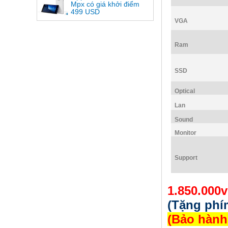
Mpx có giá khởi điểm
499 USD
VGA
Ram
SSD
Optical
Lan
Sound
Monitor
Support
1.850.000
(Tặng phí
(Bảo hành 