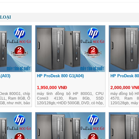
LOẠI
(A03)
HP ProDesk 800 G1(A04)
HP ProDesk 80
1,950,000 VNĐ
2,000,000 VN
Desk 800G1, chíp
máy tính đồng bộ HP 800G1, CPU
máy đồng bộ HP
ELL, Ram 8GB, Ổ
Corei3 4130, Ram 8Gb, SSD
4570, Ram 
GB, như mới, bảo
120/128gb,+HDD 500GB, DVD, có hộp,
120/128gb, máy
như mới, bảo hành 2 năm
hành 2 năm