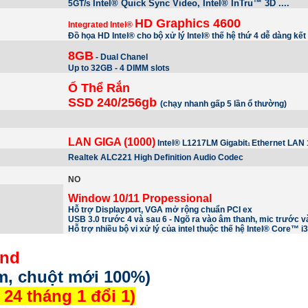
Intel® Quick Sync Video, Intel® InTru™ 3D ....
5GT/s
HD Graphics 4600
Integrated Intel®
Đồ họa HD Intel® cho bộ xử lý Intel® thế hệ thứ 4 dễ dàng kết
8GB
- Dual Chanel
Up to 32GB - 4 DIMM slots
Ổ Thể Rắn
SSD 240/256gb
(chạy nhanh gấp 5 lần ổ thường)
LAN GIGA (1000)
Intel® L1217LM Gigabit
Ethernet LAN
1
Realtek ALC221 High Definition Audio Codec
NO
Window 10/11 Propessional
Hỗ trợ Displayport, VGA mở rộng chuẩn PCI ex
USB 3.0 trước 4 và sau 6 - Ngõ ra vào âm thanh, mic trước v
Hỗ trợ nhiều bộ vi xử lý của intel thuộc thế hệ
Intel® Core™ i3
vnd
m, chuột mới 100%)
24 tháng 1 đổi 1)