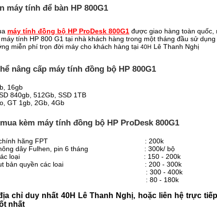
án máy tính để bàn HP 800G1
mua
máy tính đồng bộ HP ProDesk 800G1
được giao hàng toàn quốc, m
máy tính HP 800 G1 tại nhà khách hàng trong một tháng đầu sử dụng
ỡng miễn phí trọn đời máy cho khách hàng tại
Lê Thanh Nghị
40H
thể nâng cấp máy tính đồng bộ HP 800G1
b, 16gb
SSD 840gb, 512Gb, SSD 1TB
o, GT 1gb, 2Gb, 4Gb
hể mua kèm
máy tính đồng bộ HP
ProDesk 800G1
+ chuột chính hãng FPT : 200k
ột không dây Fulhen, pin 6 tháng : 300k/ bộ
cao cấp các loại : 150 - 200k
t virut bản quyền các loai : 200 - 300k
2.1 : 300 - 400k
.0 USB : 80 - 180k
ịa chỉ duy nhất 40H Lê Thanh Nghị, hoặc liên hệ trực ti
ốt nhất