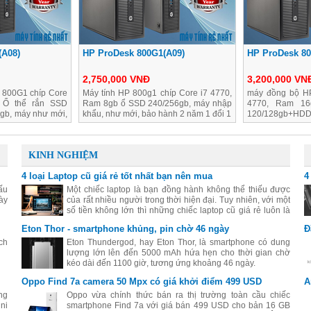
(A08)
HP ProDesk 800G1(A09)
HP ProDesk 80
2,750,000 VNĐ
3,200,000 VN
 800G1 chíp Core
Máy tính HP 800g1 chíp Core i7 4770,
máy đồng bộ HP
 Ổ thể rắn SSD
Ram 8gb ổ SSD 240/256gb, máy nhập
4770, Ram 16
b, máy như mới,
khẩu, như mới, bảo hành 2 năm 1 đổi 1
120/128gb+HD
năm
chuột, bảo hành
KINH NGHIỆM
4 loại Laptop cũ giá rẻ tốt nhất bạn nên mua
4
ấu
Một chiếc laptop là bạn đồng hành không thể thiếu được
ày
của rất nhiều người trong thời hiện đại. Tuy nhiên, với một
số tiền không lớn thì những chiếc laptop cũ giá rẻ luôn là
sự lựa chọn thiết thực nhất.
Eton Thor - smartphone khủng, pin chờ 46 ngày
Đ
ch
Eton Thundergod, hay Eton Thor, là smartphone có dung
lượng lớn lên đến 5000 mAh hứa hẹn cho thời gian chờ
kéo dài đến 1100 giờ, tương ứng khoảng 46 ngày.
Oppo Find 7a camera 50 Mpx có giá khởi điểm 499 USD
A
ng
Oppo vừa chính thức bán ra thị trường toàn cầu chiếc
ni
smartphone Find 7a với giá bán 499 USD cho bản 16 GB