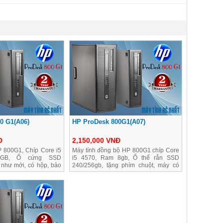
0 G1(A06)
HP ProDesk 800G1(A07)
Đ
2,150,000 VNĐ
 800G1, Chíp Core i5
Máy tính đồng bộ HP 800G1 chíp Core
8GB, Ổ cứng SSD
i5 4570, Ram 8gb, Ổ thể rắn SSD
 như mới, có hộp, bảo
240/256gb, tặng phím chuột, máy có
hộp, bảo hành 2 năm