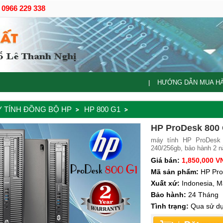
- 0966 229 338
HƯỚNG DẪN MUA H
|
 TÍNH ĐỒNG BỘ HP
HP 800 G1
HP ProDesk 800 
máy tính HP ProDesk
240/256gb, bảo hành 2 n
Giá bán:
1,850,000 V
Mã sản phẩm:
HP Pro
Xuất xứ:
Indonesia, M
Bảo hành:
24 Tháng
Tình trạng:
Qua sử dụ