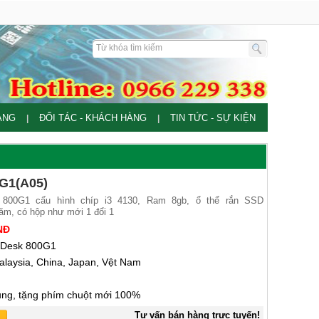
ÀNG
ĐỐI TÁC - KHÁCH HÀNG
TIN TỨC - SỰ KIỆN
|
|
G1(A05)
 800G1 cấu hình chíp i3 4130, Ram 8gb, ổ thể rắn SSD
ăm, có hộp như mới 1 đổi 1
NĐ
Desk 800G1
alaysia, China, Japan, Vệt Nam
ng, tặng phím chuột mới 100%
Tư vấn bán hàng trực tuyến!