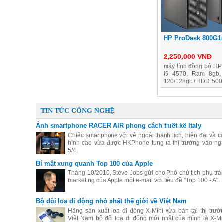
HP ProDesk 800G1
2,250,000 VNĐ
máy tính đồng bộ HP
i5 4570, Ram 8gb,
120/128gb+HDD 500g
có hộp, bảo hành 2 
TIN TỨC CÔNG NGHỆ
Ảnh smartphone RACER AIR phong cách thiết kế Italy
Chiếc smartphone với vẻ ngoài thanh lịch, hiện đại và c
hình cao vừa được HKPhone tung ra thị trường vào ng
5/4.
Bí mật xung quanh Top 100 của Apple
Tháng 10/2010, Steve Jobs gửi cho Phó chủ tịch phụ trá
marketing của Apple một e-mail với tiêu đề "Top 100 - A".
Bộ đôi loa di động nhỏ nhất thế giới về Việt Nam
Hãng sản xuất loa di động X-Mini vừa bán tại thị trườ
Việt Nam bộ đôi loa di động mới nhất của mình là X-Mi