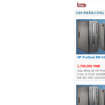
SẢN PHẨM CÙNG 
HP ProDesk 800 G1
1,700,000 VNĐ
máy đồng bộ HP Pro
Core i3 4130 HASW
thể rắn SSD 120/128
hành 2 năm