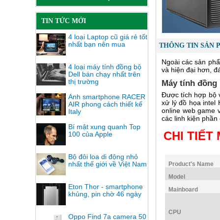
TIN TỨC MỚI
4 loại Laptop cũ giá rẻ tốt
nhất bạn nên mua
THÔNG TIN SẢN 
Ngoài các sản phẩ
4 loại máy tính đồng bộ
và hiện đại hơn, 
Dell bán chạy nhất trên
thị trường
Máy tính đồng 
Được tích hợp bộ v
Ảnh smartphone RACER
xử lý đồ họa inte
AIR phong cách thiết kế
online web game v
Italy
các linh kiện phầ
Bí mật xung quanh Top
CHI TIẾT
100 của Apple
Bộ đôi loa di động nhỏ
nhất thế giới về Việt Nam
Product's Name
Model
Eton Thor - smartphone
Mainboard
khủng, pin chờ 46 ngày
CPU
Oppo Find 7a camera 50