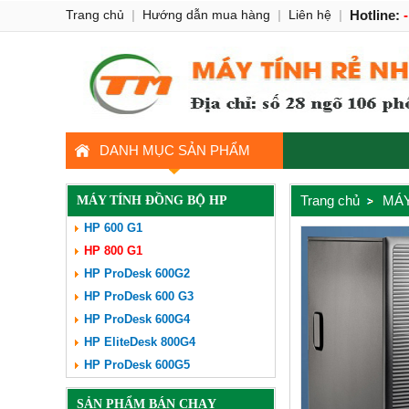
Trang chủ
|
Hướng dẫn mua hàng
|
Liên hệ
|
Hotline:
DANH MỤC SẢN PHẨM
Trang chủ
MÁY
MÁY TÍNH ĐỒNG BỘ HP
HP 600 G1
HP 800 G1
HP ProDesk 600G2
HP ProDesk 600 G3
HP ProDesk 600G4
HP EliteDesk 800G4
HP ProDesk 600G5
SẢN PHẨM BÁN CHẠY