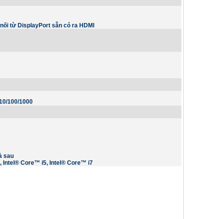
 nối từ DisplayPort sẵn có ra HDMI
 10/100/1000
à sau
, Intel® Core™ i5, Intel® Core™ i7