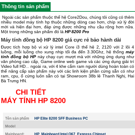
Thông tin sản phẩm
Ngoài các sản phẩm thuộc thế hệ Core2Dou, chúng tôi cũng có thêm
nhiều model máy tính hp thuộc những dòng cao hơn, chíp xử lý đời
mới và hiện đại hơn, đáp ứng được những nhu cầu rộng hơn nữa.
Một trong những sản phẩm đó là
HP 8200 Pro
Máy tính đồng bộ HP 8200 giá cực rẻ bảo hành dài
Được tích hợp bộ vi xử lý intel Core i3 thế hệ 2, 2120 với 2 lõi 4
luồng, mỗi luồng cho xung nhịp tối đa đến 3.30Ghz, hệ thống
máy
tính đồng bộ HP
này chạy cực mượt mà với những ứng dụng như
văn phòng cao cấp, Game online web game và các ứng dụng giải trí
Video full HD... ngoài ra, với 4 khe cắm ram người dùng hoàn toàn có
thể nâng cấp sản phẩm này với các linh kiện phần cứng sẵn có như
ram, cpu, ổ cứng luôn sẵn có tại Showroom 38b lê Thanh Nghị, Hai
Bà Trưng HN.
CHI TIẾT
MÁY TÍNH HP 8200
Tên sản phẩm
HP Elite 8200 SFF Business PC
Model
Mainboard:
HP Mainboard Intel Q67
Express Chipset