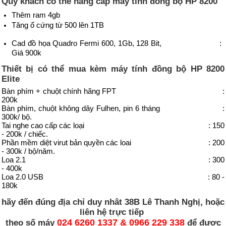
Qúy khách có thể nâng cấp máy tính đồng bộ HP 8200
Thêm ram 4gb
Tăng ổ cứng từ 500 lên 1TB
Cad đồ họa Quadro Fermi 600, 1Gb, 128 Bit, :
Giá 900k
Thiết bị có thể mua kèm
máy tính đồng bộ HP
8200
Elite
Bàn phím + chuột chính hãng FPT :
200k
Bàn phím, chuột không dây Fulhen, pin 6 tháng :
300k/ bộ.
Tai nghe cao cấp các loại : 150
- 200k / chiếc.
Phần mềm diệt virut bản quyền các loai : 200
- 300k / bộ/năm.
Loa 2.1 : 300
- 400k
Loa 2.0 USB : 80 -
180k
hãy đến đúng địa chỉ duy nhât 38B Lê Thanh Nghị, hoặc
liên hệ trực tiếp
024 6260 1337 & 0966 229 338
theo số máy
để được