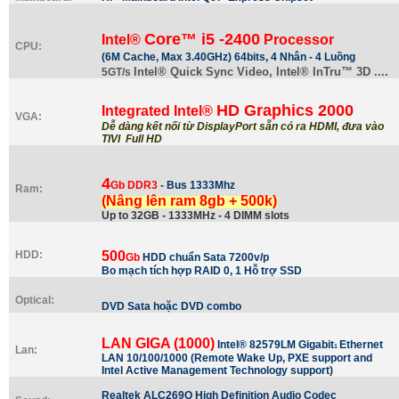
Core™ i5 -2400
Intel®
Processor
CPU:
(6M Cache, Max 3.40GHz) 64bits, 4 Nhân - 4 Luồng
Intel® Quick Sync Video, Intel® InTru™ 3D ....
5GT/s
HD Graphics 2000
Integrated Intel®
VGA:
Dễ dàng kết nối từ DisplayPort sẵn có ra HDMI, đưa vào
TIVI Full HD
4
Gb DDR3
- Bus 1333Mhz
Ram:
(Nâng lên ram 8gb + 500k)
Up to 32GB - 1333MHz - 4 DIMM slots
HDD:
500
Gb
HDD chuẩn Sata 7200v/p
Bo mạch tích hợp RAID 0, 1 Hỗ trợ SSD
Optical:
DVD Sata hoặc DVD combo
LAN GIGA (1000)
Intel® 82579LM Gigabit
Ethernet
1
Lan:
LAN 10/100/1000 (Remote
Wake Up, PXE support and
Intel Active Management Technology support)
Realtek ALC269Q High Definition Audio Codec