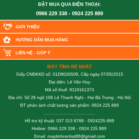
ĐẶT MUA QUA ĐIỆN THOẠI:
0966 229 338
-
0924 225 889
GIỚI THIỆU
HƯỚNG DẪN MUA HÀNG
LIÊN HỆ - GÓP Ý
MÁY TÍNH RẺ NHẤT
Giấy CNĐKKD số: 01D8026508, Cấp ngày 07/05/2015
Đại diện: Lê Văn Huy
Mã số thuế: 8118161373
Địa chỉ: Số 28 ngõ 106 Lê Thanh Nghị - Hai Bà Trưng - Hà Nội
ĐT phản ánh chất lượng sản phẩm: 0924 225 889
..........................................
Hỗ trợ kỹ thuật: 037 313 8788 - 0924225-889
Hotline: 0966 229 338 - 0924 225 889
Email: maytinhrenhat88@gmail.com