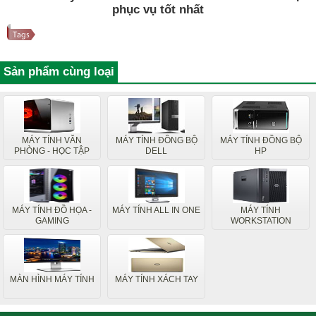
phục vụ tốt nhất
Sản phẩm cùng loại
MÁY TÍNH VĂN
MÁY TÍNH ĐỒNG BỘ
MÁY TÍNH ĐỒNG BỘ
PHÒNG - HỌC TẬP
DELL
HP
MÁY TÍNH ĐỒ HỌA -
MÁY TÍNH ALL IN ONE
MÁY TÍNH
GAMING
WORKSTATION
MÀN HÌNH MÁY TÍNH
MÁY TÍNH XÁCH TAY