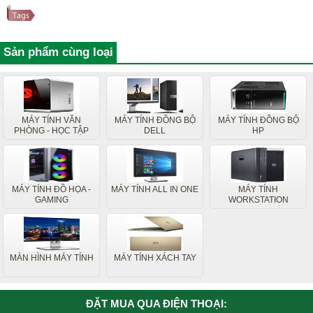
Sản phẩm cùng loại
MÁY TÍNH VĂN
MÁY TÍNH ĐỒNG BỘ
MÁY TÍNH ĐỒNG BỘ
PHÒNG - HỌC TẬP
DELL
HP
MÁY TÍNH ĐỒ HỌA -
MÁY TÍNH ALL IN ONE
MÁY TÍNH
GAMING
WORKSTATION
MÀN HÌNH MÁY TÍNH
MÁY TÍNH XÁCH TAY
ĐẶT MUA QUA ĐIỆN THOẠI: