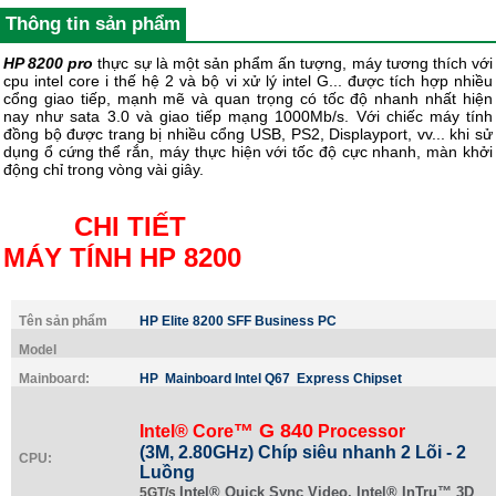
Thông tin sản phẩm
HP 8200 pro
thực sự là một sản phẩm ấn tượng, máy tương thích với
cpu intel core i thế hệ 2 và bộ vi xử lý intel G... được tích hợp nhiều
cổng giao tiếp, mạnh mẽ và quan trọng có tốc độ nhanh nhất hiện
nay như sata 3.0 và giao tiếp mạng 1000Mb/s. Với chiếc máy tính
đồng bộ được trang bị nhiều cổng USB, PS2, Displayport, vv... khi sử
dụng ổ cứng thể rắn, máy thực hiện với tốc độ cực nhanh, màn khởi
động chỉ trong vòng vài giây.
CHI TIẾT
MÁY TÍNH HP 8200
Tên sản phẩm
HP Elite 8200 SFF Business PC
Model
Mainboard:
HP Mainboard Intel Q67
Express Chipset
™ G 840
Intel® Core
Processor
(3M, 2.80GHz) Chíp siêu nhanh 2 Lõi - 2
CPU:
Luồng
Intel® Quick Sync Video, Intel® InTru™ 3D
5GT/s