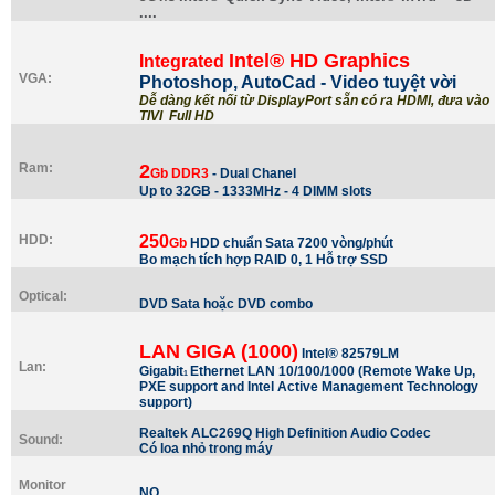
....
Intel® HD Graphics
Integrated
VGA:
Photoshop, AutoCad - Video tuyệt vời
Dễ dàng kết nối từ DisplayPort sẵn có ra HDMI, đưa vào
TIVI Full HD
Ram:
2
Gb DDR3
- Dual Chanel
Up to 32GB - 1333MHz - 4 DIMM slots
HDD:
250
Gb
HDD chuẩn Sata 7200 vòng/phút
Bo mạch tích hợp RAID 0, 1 Hỗ trợ SSD
Optical:
DVD Sata hoặc DVD combo
LAN GIGA (1000)
Intel® 82579LM
Lan:
Gigabit
Ethernet LAN 10/100/1000 (Remote
Wake Up,
1
PXE support and Intel Active Management Technology
support)
Realtek ALC269Q High Definition Audio Codec
Sound:
Có loa nhỏ trong máy
Monitor
NO