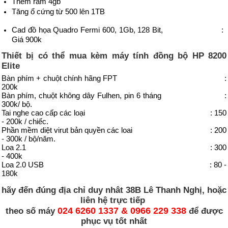
Thêm ram 4gb
Tăng ổ cứng từ 500 lên 1TB
Cad đồ họa Quadro Fermi 600, 1Gb, 128 Bit, :
Giá 900k
Thiết bị có thể mua kèm
máy tính đồng bộ HP
8200
Elite
Bàn phím + chuột chính hãng FPT :
200k
Bàn phím, chuột không dây Fulhen, pin 6 tháng :
300k/ bộ.
Tai nghe cao cấp các loại : 150
- 200k / chiếc.
Phần mềm diệt virut bản quyền các loai : 200
- 300k / bộ/năm.
Loa 2.1 : 300
- 400k
Loa 2.0 USB : 80 -
180k
hãy đến đúng địa chỉ duy nhât 38B Lê Thanh Nghị, hoặc
liên hệ trực tiếp
024 6260 1337 & 0966 229 338
theo số máy
để được
phục vụ tốt nhất