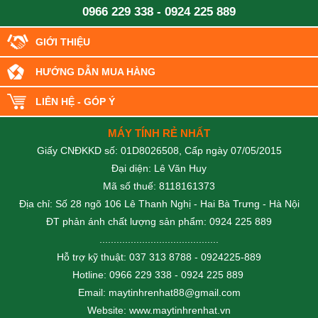
0966 229 338
-
0924 225 889
GIỚI THIỆU
HƯỚNG DẪN MUA HÀNG
LIÊN HỆ - GÓP Ý
MÁY TÍNH RẺ NHẤT
Giấy CNĐKKD số: 01D8026508, Cấp ngày 07/05/2015
Đại diện: Lê Văn Huy
Mã số thuế: 8118161373
Địa chỉ: Số 28 ngõ 106 Lê Thanh Nghị - Hai Bà Trưng - Hà Nội
ĐT phản ánh chất lượng sản phẩm: 0924 225 889
..........................................
Hỗ trợ kỹ thuật: 037 313 8788 - 0924225-889
Hotline: 0966 229 338 - 0924 225 889
Email: maytinhrenhat88@gmail.com
Website: www.maytinhrenhat.vn