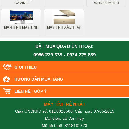
GAMING
WORKSTATION
MÀN HÌNH MÁY TÍNH
MÁY TÍNH XÁCH TAY
ĐẶT MUA QUA ĐIỆN THOẠI:
0966 229 338
-
0924 225 889
GIỚI THIỆU
HƯỚNG DẪN MUA HÀNG
LIÊN HỆ - GÓP Ý
MÁY TÍNH RẺ NHẤT
Giấy CNĐKKD số: 01D8026508, Cấp ngày 07/05/2015
Đại diện: Lê Văn Huy
Mã số thuế: 8118161373