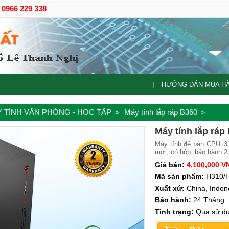
- 0966 229 338
HƯỚNG DẪN MUA H
|
 TÍNH VĂN PHÒNG - HỌC TẬP
Máy tính lắp ráp B360
Máy tính lắp ráp
Máy tính để bàn CPU i
mới, có hộp, bảo hành 2
Giá bán:
4,100,000 V
Mã sản phẩm:
H310/H
Xuất xứ:
China, Indon
Bảo hành:
24 Tháng
Tình trạng:
Qua sử dụ