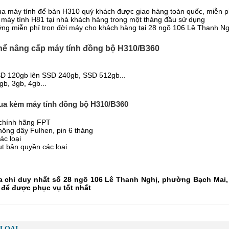
a máy tính để bàn H310 quý khách được giao hàng toàn quốc, miễn ph
máy tính H81 tại nhà khách hàng trong một tháng đầu sử dụng
ỡng miễn phí trọn đời máy cho khách hàng tại 28 ngõ 106 Lê Thanh Ng
hể nâng cấp máy tính đồng bộ H310/B360
SD 120gb lên SSD 240gb, SSD 512gb...
b, 3gb, 4gb...
mua kèm máy tính đồng bộ H310/B360
 chính hãng FPT
hông dây Fulhen, pin 6 tháng
ác loại
ut bản quyền các loai
 chỉ duy nhất số 28 ngõ 106 Lê Thanh Nghị, phường Bạch Mai, 
để được phục vụ tốt nhất
LOẠI