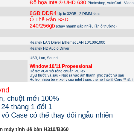
Đồ họa Intel® UHD 630
Photoshop, AutoCad - Video.
8GB DDR4
Up to 32GB - 2 DIMM slots
Ổ Thể Rắn SSD
240/256gb
(chạy nhanh gấp nhiều lần ổ thường)
Realtek LAN Driver Ethernet LAN 10/100/1000
Realtek HD Audio Driver
USB, Lan, Sound...
Window 10/11 Propessional
Hỗ trợ VGA mở rộng chuẩn PCI ex
USB trước và sau - Ngõ ra vào âm thanh, mic trước và sau
Hỗ trợ nhiều bộ vi xử lý của intel thuộc thế hệ Intel® Core™ i3, 
vnd
m, chuột mới 100%
 24 tháng 1 đổi 1
 vỏ Case có thể thay đổi ngẫu nhiên
n máy tính để bàn H310/B360