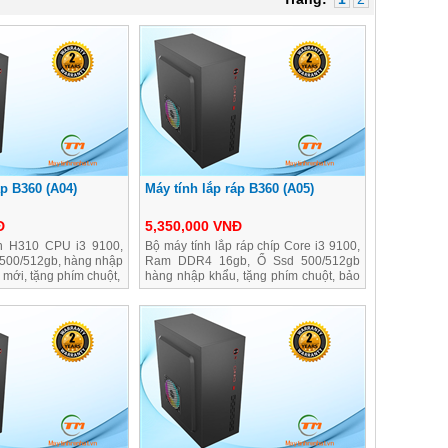
áp B360 (A04)
Máy tính lắp ráp B360 (A05)
Đ
5,350,000 VNĐ
n H310 CPU i3 9100,
Bộ máy tính lắp ráp chíp Core i3 9100,
 500/512gb, hàng nhập
Ram DDR4 16gb, Ổ Ssd 500/512gb
mới, tặng phím chuột,
hàng nhập khẩu, tặng phím chuột, bảo
hành 1 dổi 1