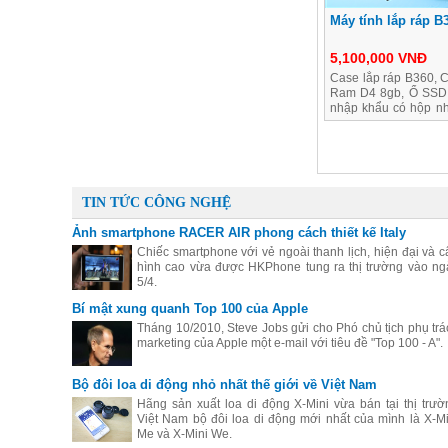
Máy tính lắp ráp B
5,100,000 VNĐ
Case lắp ráp B360, 
Ram D4 8gb, Ổ SSD 
nhập khẩu có hộp nh
chuột
TIN TỨC CÔNG NGHỆ
Ảnh smartphone RACER AIR phong cách thiết kế Italy
Chiếc smartphone với vẻ ngoài thanh lịch, hiện đại và c
hình cao vừa được HKPhone tung ra thị trường vào ng
5/4.
Bí mật xung quanh Top 100 của Apple
Tháng 10/2010, Steve Jobs gửi cho Phó chủ tịch phụ trá
marketing của Apple một e-mail với tiêu đề "Top 100 - A".
Bộ đôi loa di động nhỏ nhất thế giới về Việt Nam
Hãng sản xuất loa di động X-Mini vừa bán tại thị trườ
Việt Nam bộ đôi loa di động mới nhất của mình là X-Mi
Me và X-Mini We.