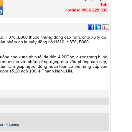
Tel:
Hotline: 0966 229 338
0, H370, B360 thuộc những dòng cao hơn, chíp xử lý đời
 sản phẩm đó là máy đồng bộ H310, H370, B360
i luồng cho xung nhịp tối đa đến 4.20Ghz, được trang bị bộ
ực mượt mà với những ứng dụng như văn phòng cao cấp,
e cắm ram giúp người dùng hoàn toàn có thể nâng cấp sản
wroom số 28 ngõ 106 lê Thanh Nghị, HN.
ân - 4 Luồng