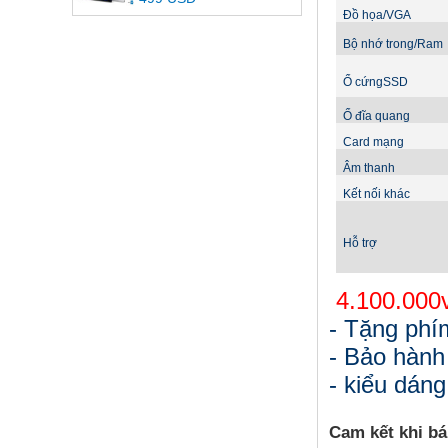
Đồ họa/VGA
Bộ nhớ trong/Ram
Ổ cứngSSD
Ổ đĩa quang
Card mạng
Âm thanh
Kết nối khác
Hỗ trợ
4.100.000
- Tặng phí
- Bảo hành
- kiểu dáng
Cam kết khi bá