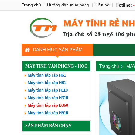
Trang chủ
|
Hướng dẫn mua hàng
|
Liên hệ
|
Hotline:
DANH MỤC SẢN PHẨM
Trang chủ
MÁY
MÁY TÍNH VĂN PHÒNG - HỌC
Máy tính lắp ráp H61
TẬP
Máy tính lắp ráp H81
Máy tính lắp ráp H110
Máy tính lắp ráp H310
Máy tính lắp ráp B360
Máy tính lắp ráp H510
SẢN PHẨM BÁN CHẠY