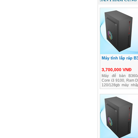
Máy tính lắp ráp B
3,700,000 VNĐ
Máy để bàn B360/
Core i3 9100, Ram 
120/128gb máy nhậ
bảo hành 2 năm