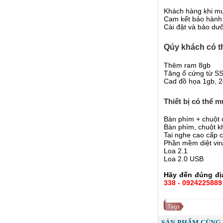
Khách hàng khi mu
Cam kết bảo hành 
Cài đặt và bảo dư
Qúy khách có t
Thêm ram 8gb
Tăng ổ cứng từ S
Cad đồ họa 1gb, 2g
Thiết bị có thể 
Bàn phím + chuột
Bàn phím, chuột k
Tai nghe cao cấp c
Phần mềm diệt vir
Loa 2.1
Loa 2.0 USB
Hãy đến đúng địa
338 - 0924225889
SẢN PHẨM CÙNG 