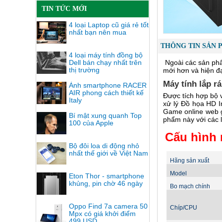
TIN TỨC MỚI
4 loại Laptop cũ giá rẻ tốt
nhất bạn nên mua
THÔNG TIN SẢN 
4 loại máy tính đồng bộ
Dell bán chạy nhất trên
Ngoài các sản phẩ
thị trường
mới hơn và hiện đ
Máy tính lắp r
Ảnh smartphone RACER
AIR phong cách thiết kế
Được tích hợp bộ v
Italy
xử lý Đồ họa HD I
Game online web g
Bí mật xung quanh Top
phẩm này với các 
100 của Apple
Cấu hình 
Bộ đôi loa di động nhỏ
nhất thế giới về Việt Nam
Hãng sản xuất
Model
Eton Thor - smartphone
khủng, pin chờ 46 ngày
Bo mạch chính
Oppo Find 7a camera 50
Chíp/CPU
Mpx có giá khởi điểm
499 USD