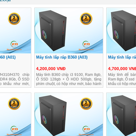
360 (A01)
Máy tính lắp ráp B360 (A03)
Máy tính lắp r
4,200,000 VNĐ
4,700,000 VN
H310/H370 chíp
Máy tính B360 chíp i3 9100, Ram 8gb,
Máy tính để bà
DDR4 8Gb, Ổ SSD
Ổ SSD 128gb + Ổ HDD 500gb, tặng
Ram 8gb, Ổ ssd
p khẩu như mới,
phím chuột, có hộp như mới, bảo hành
khẩu có hộp như 
2 năm