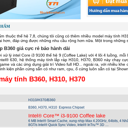
PHẨM
m thuộc thế hệ 7,8, chúng tôi cũng có thêm nhiều model máy tính H31
ại hơn, đáp ứng được những nhu cầu rộng hơn nữa. Một trong những
áp B360 giá cực rẻ bảo hành dài
i xử lý intel Core i3 9100 thế hệ 9 (Coffee Lake) với 4 lõi 4 luồng, mỗ
ntel® 630, hệ thống máy tính lắp ráp H310, H370, B360 này chạy c
ame và các ứng dụng giải trí Video full HD... ngoài ra, với nhiều kh
linh kiện phần cứng sẵn có như ram, cpu, ổ cứng luôn sẵn có tại Sho
máy tính B360, H310, H370
H310/H370/B360
B360, H370, H310
Express Chipset
Intel® Core™ i3-9100 Coffee lake
6 MB Intel® Smart Cache, xung nhịp Max 4.20GHz, 64bits, 4 Nh
8GT/s Intel® Quick Sync Video, Intel® InTru™ 3D ....