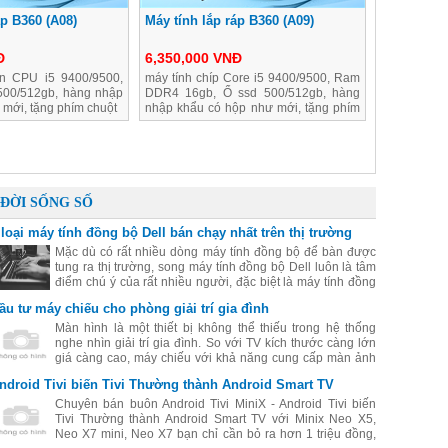
áp B360 (A08)
Máy tính lắp ráp B360 (A09)
Đ
6,350,000 VNĐ
n CPU i5 9400/9500,
máy tính chíp Core i5 9400/9500, Ram
00/512gb, hàng nhập
DDR4 16gb, Ổ ssd 500/512gb, hàng
 mới, tặng phím chuột
nhập khẩu có hộp như mới, tặng phím
chuột
ĐỜI SỐNG SỐ
 loại máy tính đồng bộ Dell bán chạy nhất trên thị trường
Mặc dù có rất nhiều dòng máy tính đồng bộ để bàn được
tung ra thị trường, song máy tính đồng bộ Dell luôn là tâm
điểm chú ý của rất nhiều người, đặc biệt là máy tính đồng
bộ Dell có giá rẻ mà chất lượng rất tốt. Hãy cùng điểm qua
ầu tư máy chiếu cho phòng giải trí gia đình
một số máy đồng bộ Dell được yêu thích nhất hiện nay.
Màn hình là một thiết bị không thể thiếu trong hệ thống
nghe nhìn giải trí gia đình. So với TV kích thước càng lớn
giá càng cao, máy chiếu với khả năng cung cấp màn ảnh
lớn từ 80 inch trở lên là một giải pháp đáng để bạn đầu tư.
ndroid Tivi biến Tivi Thường thành Android Smart TV
Chuyên bán buôn Android Tivi MiniX - Android Tivi biến
Tivi Thường thành Android Smart TV với Minix Neo X5,
Neo X7 mini, Neo X7 bạn chỉ cần bỏ ra hơn 1 triệu đồng,