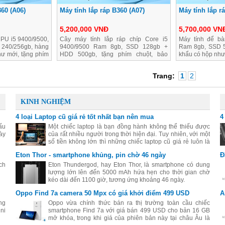
360 (A06)
Máy tính lắp ráp B360 (A07)
Máy tính lắp r
5,200,000 VNĐ
5,700,000 VN
CPU i5 9400/9500,
Cây máy tính lắp ráp chíp Core i5
Máy tính để bà
240/256gb, hàng
9400/9500 Ram 8gb, SSD 128gb +
Ram 8gb, SSD 5
ư mới, tặng phím
HDD 500gb, tặng phím chuột, bảo
khẩu có hộp như
hành 2 năm
Trang:
1
2
KINH NGHIỆM
4 loại Laptop cũ giá rẻ tốt nhất bạn nên mua
4
ấu
Một chiếc laptop là bạn đồng hành không thể thiếu được
ày
của rất nhiều người trong thời hiện đại. Tuy nhiên, với một
số tiền không lớn thì những chiếc laptop cũ giá rẻ luôn là
sự lựa chọn thiết thực nhất.
Eton Thor - smartphone khủng, pin chờ 46 ngày
Đ
ch
Eton Thundergod, hay Eton Thor, là smartphone có dung
lượng lớn lên đến 5000 mAh hứa hẹn cho thời gian chờ
kéo dài đến 1100 giờ, tương ứng khoảng 46 ngày.
Oppo Find 7a camera 50 Mpx có giá khởi điểm 499 USD
A
ng
Oppo vừa chính thức bán ra thị trường toàn cầu chiếc
ni
smartphone Find 7a với giá bán 499 USD cho bản 16 GB
mở khóa, trong khi giá của phiên bản này tại châu Âu là