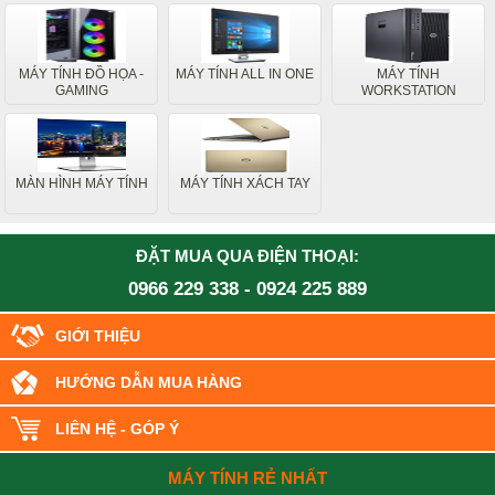
MÁY TÍNH ĐỒ HỌA -
MÁY TÍNH ALL IN ONE
MÁY TÍNH
GAMING
WORKSTATION
MÀN HÌNH MÁY TÍNH
MÁY TÍNH XÁCH TAY
ĐẶT MUA QUA ĐIỆN THOẠI:
0966 229 338
-
0924 225 889
GIỚI THIỆU
HƯỚNG DẪN MUA HÀNG
LIÊN HỆ - GÓP Ý
MÁY TÍNH RẺ NHẤT