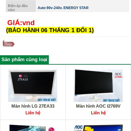
Điện áp đầu
Auto 90v-240v. ENERGY STAR
vào:
GIÁ:
vnd
(BẢO HÀNH 06 THÁNG 1 ĐỔI 1)
Sản phẩm cùng loại
Màn hình LG 27EA33
Màn hình AOC I2769V
Liên hệ
Liên hệ