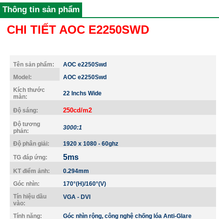
Thông tin sản phẩm
CHI TIẾT AOC E2250SWD
Tên sản phẩm:
AOC e2250Swd
Model:
AOC e2250Swd
Kích thước
22 Inchs Wide
màn:
250cd/m2
Độ sáng:
Độ tương
3000:1
phản:
Độ phân giải:
1920 x 1080 - 60ghz
5ms
TG đáp ứng:
KT điểm ảnh:
0.294mm
Góc nhìn:
170°(H)/160°(V)
Tín hiệu dầu
VGA - DVI
vào:
Tính năng:
Góc nhìn rộng, công nghệ chống lóa Anti-Glare