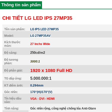
Thông tin sản phẩm
CHI TIẾT LG LED IPS 27MP35
Tên sản phẩm:
LG IPS LED 27MP35
Model:
LG 27MP35AV
Kích thước
27 Inchs Wide
màn:
250cd/m2
Độ sáng:
Độ tương
3000:1
phản:
1920 x 1080 Full HD
Độ phân giải:
5.000.000:1
TG đáp ứng:
KT điểm ảnh:
0.294mm
Góc nhìn:
170°(H)/170°(V)
Tín hiệu dầu
VGA - DVI - HDMI
vào:
Tính năng:
Góc nhìn rộng, công nghệ chống lóa Anti-Glare