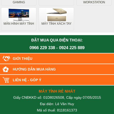
GAMING
WORKSTATION
MÀN HÌNH MÁY TÍNH
MÁY TÍNH XÁCH TAY
ĐẶT MUA QUA ĐIỆN THOẠI:
0966 229 338
-
0924 225 889
GIỚI THIỆU
HƯỚNG DẪN MUA HÀNG
LIÊN HỆ - GÓP Ý
MÁY TÍNH RẺ NHẤT
Giấy CNĐKKD số: 01D8026508, Cấp ngày 07/05/2015
Đại diện: Lê Văn Huy
Mã số thuế: 8118161373