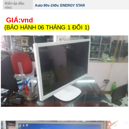
Điện áp đầu
Auto 90v-240v. ENERGY STAR
vào:
GIÁ:
vnd
(BẢO HÀNH 06 THÁNG 1 ĐỔI 1)