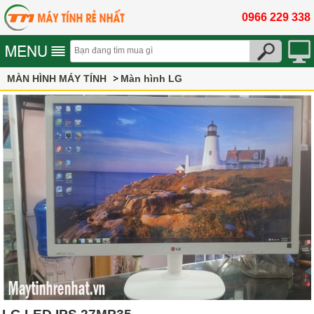
0966 229 338
MÀN HÌNH MÁY TÍNH
Màn hình LG