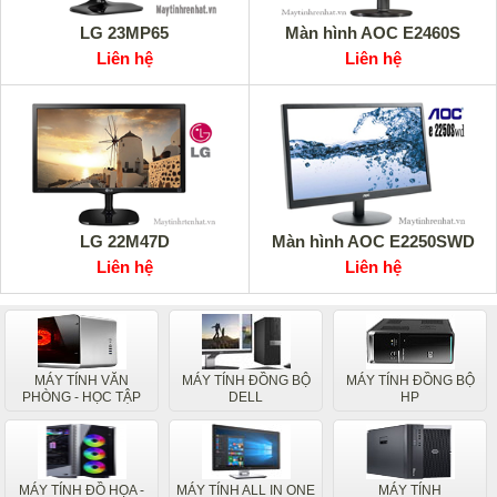
LG 23MP65
Màn hình AOC E2460S
Liên hệ
Liên hệ
LG 22M47D
Màn hình AOC E2250SWD
Liên hệ
Liên hệ
MÁY TÍNH VĂN
MÁY TÍNH ĐỒNG BỘ
MÁY TÍNH ĐỒNG BỘ
PHÒNG - HỌC TẬP
DELL
HP
MÁY TÍNH ĐỒ HỌA -
MÁY TÍNH ALL IN ONE
MÁY TÍNH