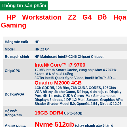
Thông tin sản phẩm
HP Workstation Z2 G4 Đồ Họa
Gaming
Hãng sản xuất
HP
Model
HP Z2 G4
Bo mạch chính
HP Mainboard Intel® C246 Chipset Chipset
Intel® Core™ i7 9700
12 MB Intel® Smart Cache, xung nhịp Max 4.70GHz,
Chíp/CPU
64bits, 8 Nhân - 8 Luồng
8GT/s Intel® Quick Sync Video, Intel® InTru™ 3D ....
Quadro M2000 4GB
4Gb GDDR5, 128 Bits, 768 CUDA CORES, 106Gb/s
VGA hỗ trợ tốt cho Game, Đồ họa, 4 tín hiệu ra Display
Đồ họa/VGA
Port, 4K 1 tỉ màu. CUDA Cores Max Simultaneous,
Displays 3 direct, 4 DP 1.2 Multi-Stream, Graphics APIs
Shader Shader Model 5.0, OpenGL 4.54 , DirectX 12.05
Bộ nhớ
16GB DDR4
Up to 64GB
trong/Ram
Nvme
512gb
(chạy nhanh gấp 5 lần ổ
Ổ SSD Nvme