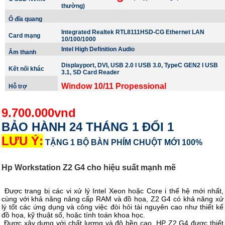
thường)
Ổ đĩa quang
Integrated Realtek RTL8111HSD-CG Ethernet LAN
Card mạng
10/100/1000
Intel High Definition Audio
Âm thanh
Displayport, DVI,
USB 2.0 I USB 3.0, TypeC GEN2 I USB
Kết nối khác
3.1, SD Card Reader
Window 10/11 Propessional
Hỗ trợ
9.700.000vnd
BẢO HÀNH 24 THÁNG 1 ĐỔI 1
LƯU Ý:
TẶNG 1 BỘ BÀN PHÍM CHUỘT MỚI 100%
Hp Workstation Z2 G4 cho hiệu suất mạnh mẽ
Được trang bị các vi xử lý Intel Xeon hoặc Core i thế hệ mới nhất,
cùng với khả năng nâng cấp RAM và đồ họa, Z2 G4 có khả năng xử
lý tốt các ứng dụng và công việc đòi hỏi tài nguyên cao như thiết kế
đồ họa, kỹ thuật số, hoặc tính toán khoa học.
Được xây dựng với chất lượng và độ bền cao, HP Z2 G4 được thiết