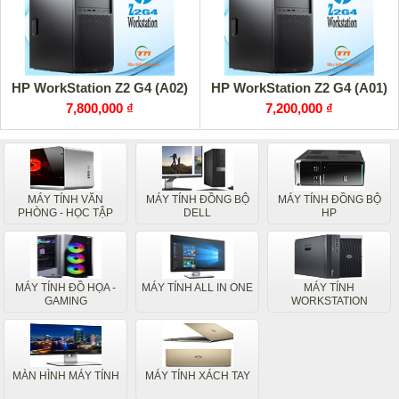
HP WorkStation Z2 G4 (A02)
HP WorkStation Z2 G4 (A01)
7,800,000 ₫
7,200,000 ₫
MÁY TÍNH VĂN
MÁY TÍNH ĐỒNG BỘ
MÁY TÍNH ĐỒNG BỘ
PHÒNG - HỌC TẬP
DELL
HP
MÁY TÍNH ĐỒ HỌA -
MÁY TÍNH ALL IN ONE
MÁY TÍNH
GAMING
WORKSTATION
MÀN HÌNH MÁY TÍNH
MÁY TÍNH XÁCH TAY