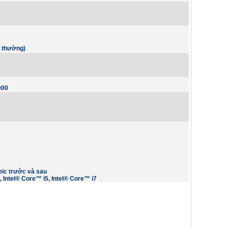
ổ thường)
000
mic trước và sau
, Intel® Core™ i5, Intel® Core™ i7