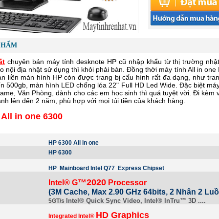
PHẨM
ất
chuyên bán máy tính desknote HP cũ nhập khẩu từ thị trường nhật
o nội địa nhật sử dụng thì khỏi phải bàn. Đồng thời máy tính All in o
àn liền màn hình HP còn được trang bị cấu hình rất đa dạng, như tran
n 500gb, màn hình LED chống lóa 22" Full HD Led Wide. Đặc biệt máy t
 Game, Văn Phòng, dành cho các em học sinh thì quá tuyệt vời. Đi kèm v
ành lên đến 2 năm, phù hợp với mọi túi tiền của khách hàng.
All in one 6300
HP 6300 All in one
HP 6300
HP Mainboard Intel Q77
Express Chipset
™2020
Intel® G
Processor
(3M Cache, Max 2.90 GHz 64bits, 2 Nhân 2 Lu
Intel® Quick Sync Video, Intel® InTru™ 3D ....
5GT/s
HD Graphics
Integrated Intel®