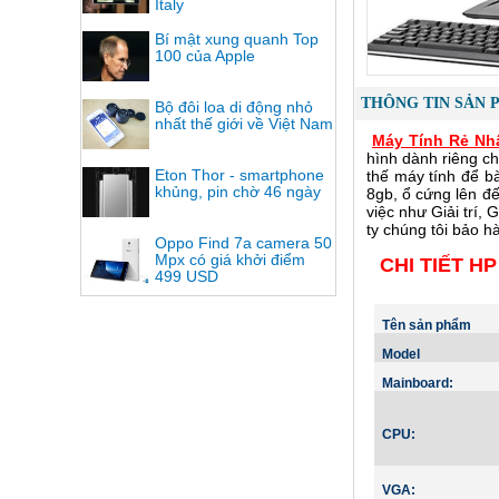
Italy
Bí mật xung quanh Top
100 của Apple
THÔNG TIN SẢN 
Bộ đôi loa di động nhỏ
nhất thế giới về Việt Nam
Máy Tính Rẻ Nh
hình dành riêng ch
Eton Thor - smartphone
thế máy tính để b
khủng, pin chờ 46 ngày
8gb, ổ cứng lên đế
việc như Giải trí,
ty chúng tôi bảo h
Oppo Find 7a camera 50
Mpx có giá khởi điểm
CHI TIẾT HP 
499 USD
Tên sản phẩm
Model
Mainboard:
CPU:
VGA: