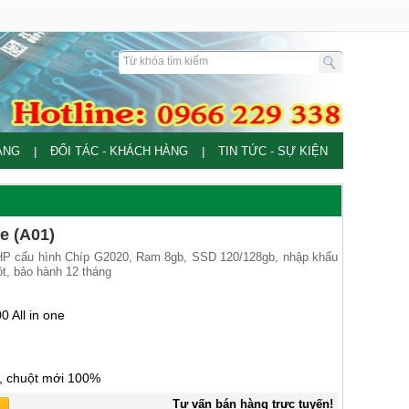
ÀNG
ĐỐI TÁC - KHÁCH HÀNG
TIN TỨC - SỰ KIỆN
|
|
ne (A01)
 HP cấu hình Chíp G2020, Ram 8gb, SSD 120/128gb, nhập khẩu
t, bảo hành 12 tháng
 All in one
, chuột mới 100%
Tư vấn bán hàng trực tuyến!