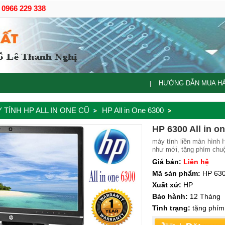
- 0966 229 338
HƯỚNG DẪN MUA H
|
 TÍNH HP ALL IN ONE CŨ
HP All in One 6300
HP 6300 All in o
máy tính liền màn hình
như mới, tặng phím chuộ
Giá bán:
Liên hệ
Mã sản phẩm:
HP 6300
Xuất xứ:
HP
Bảo hành:
12 Tháng
Tình trạng:
tặng phím