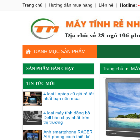
Trang chủ
|
Hướng dẫn mua hàng
|
Liên hệ
|
Hotline:
DANH MỤC SẢN PHẨM
Trang chủ
MÁY
SẢN PHẨM BÁN CHẠY
TIN TỨC MỚI
4 loại Laptop cũ giá rẻ tốt
nhất bạn nên mua
4 loại máy tính đồng bộ
Dell bán chạy nhất trên
thị trường
Ảnh smartphone RACER
AIR phong cách thiết kế