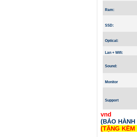
Ram:
SSD:
Optical:
Lan + Wifi:
Sound:
Monitor
Support
vnd
(BẢO HÀNH 
(TẶNG KÈM 