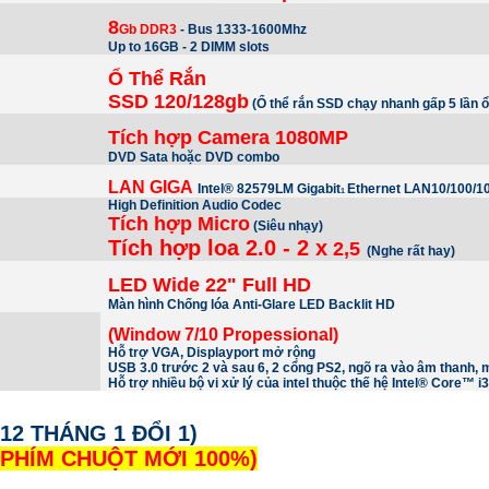
8
Gb DDR3
- Bus 1333-1600Mhz
Up to 16GB - 2 DIMM slots
Ổ Thể Rắn
SSD 120/128gb
(Ổ thể rắn SSD chạy nhanh gấp 5 lần 
Tích hợp Camera 1080MP
DVD Sata hoặc DVD combo
LAN GIGA
Intel® 82579LM Gigabit
Ethernet LAN10/100/1
1
High Definition Audio Codec
Tích hợp Micro
(Siêu nhạy)
Tích hợp loa 2.0 - 2 x
2,5
(Nghe rất hay)
LED Wide 22" Full HD
Màn hình Chống lóa Anti-Glare LED Backlit HD
(Window 7/10 Propessional)
Hỗ trợ VGA, Displayport mở rộng
USB 3.0 trước 2 và sau 6, 2 cổng PS2, ngõ ra vào âm thanh, 
Hỗ trợ nhiều bộ vi xử lý của intel thuộc thế hệ
Intel® Core™ i3
12 THÁNG 1 ĐỔI 1)
PHÍM CHUỘT MỚI 100%)