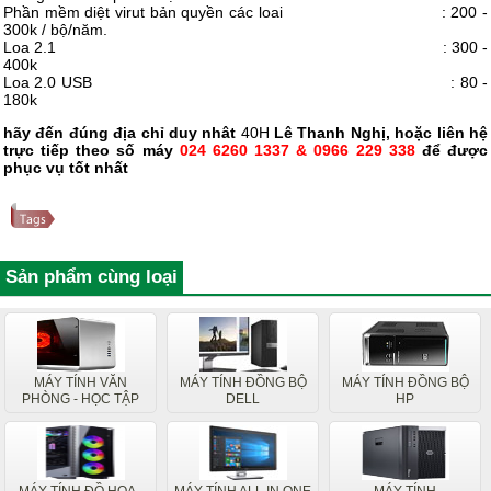
Phần mềm diệt virut bản quyền các loai : 200 -
300k / bộ/năm.
Loa 2.1 : 300 -
400k
Loa 2.0 USB : 80 -
180k
hãy đến đúng địa chỉ duy nhât
40H
Lê Thanh Nghị, hoặc liên hệ
trực tiếp theo số máy
024 6260 1337 & 0966 229 338
để được
phục vụ tốt nhất
Sản phẩm cùng loại
MÁY TÍNH VĂN
MÁY TÍNH ĐỒNG BỘ
MÁY TÍNH ĐỒNG BỘ
PHÒNG - HỌC TẬP
DELL
HP