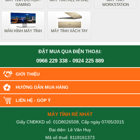
MÁY TÍNH ĐỒ HỌA -
MÁY TÍNH ALL IN ONE
MÁY TÍNH
GAMING
WORKSTATION
MÀN HÌNH MÁY TÍNH
MÁY TÍNH XÁCH TAY
ĐẶT MUA QUA ĐIỆN THOẠI:
0966 229 338
-
0924 225 889
GIỚI THIỆU
HƯỚNG DẪN MUA HÀNG
LIÊN HỆ - GÓP Ý
MÁY TÍNH RẺ NHẤT
Giấy CNĐKKD số: 01D8026508, Cấp ngày 07/05/2015
Đại diện: Lê Văn Huy
Mã số thuế: 8118161373