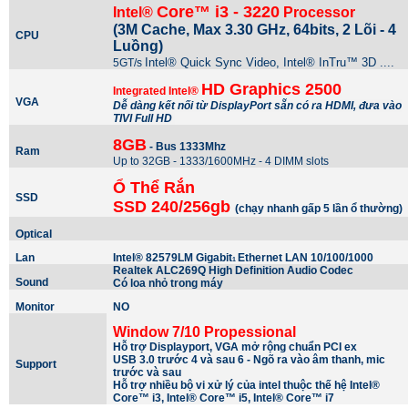
Core™ i3 - 3220
Intel®
Processor
(3M Cache, Max 3.30 GHz, 64bits, 2 Lõi - 4
CPU
Luồng)
Intel® Quick Sync Video, Intel® InTru™ 3D ....
5GT/s
HD Graphics 2500
Integrated Intel®
VGA
Dễ dàng kết nối từ DisplayPort sẵn có ra HDMI, đưa vào
TIVI Full HD
8GB
- Bus 1333Mhz
Ram
Up to 32GB - 1333/1600MHz - 4 DIMM slots
Ổ Thể Rắn
SSD
SSD 240/256gb
(chạy nhanh gấp 5 lần ổ thường)
Optical
Lan
Intel® 82579LM Gigabit
Ethernet LAN 10/100/1000
1
Realtek ALC269Q High Definition Audio Codec
Sound
Có loa nhỏ trong máy
Monitor
NO
Window 7/10 Propessional
Hỗ trợ Displayport, VGA mở rộng chuẩn PCI ex
USB 3.0 trước 4 và sau 6 - Ngõ ra vào âm thanh, mic
Support
trước và sau
Hỗ trợ nhiều bộ vi xử lý của intel thuộc thế hệ
Intel®
Core™ i3, Intel® Core™ i5, Intel® Core™ i7