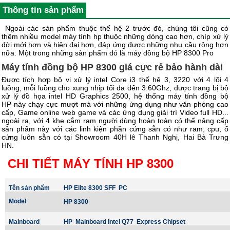
Thông tin sản phẩm
Ngoài các sản phẩm thuộc thế hệ 2 trước đó, chúng tôi cũng có
thêm nhiều model máy tính hp thuộc những dòng cao hơn, chíp xử lý
đời mới hơn và hiện đại hơn, đáp ứng được những nhu cầu rộng hơn
nữa. Một trong những sản phẩm đó là máy đồng bộ HP 8300 Pro
Máy tính đồng bộ HP 8300 giá cực rẻ bảo hành dài
Được tích hợp bộ vi xử lý intel Core i3 thế hệ 3, 3220 với 4 lõi 4
luồng, mỗi luồng cho xung nhịp tối đa đến 3.60Ghz, được trang bị bộ
xử lý đồ họa intel HD Graphics 2500, hệ thống máy tính đồng bộ
HP này chạy cực mượt mà với những ứng dụng như văn phòng cao
cấp, Game online web game và các ứng dụng giải trí Video full HD...
ngoài ra, với 4 khe cắm ram người dùng hoàn toàn có thể nâng cấp
sản phẩm này với các linh kiện phần cứng sẵn có như ram, cpu, ổ
cứng luôn sẵn có tại Showroom 40H lê Thanh Nghị, Hai Bà Trưng
HN.
CHI TIẾT MÁY TÍNH HP 8300
Tên sản phẩm
HP Elite 8300 SFF PC
Model
HP 8300
Mainboard
HP Mainboard Intel Q77
Express Chipset