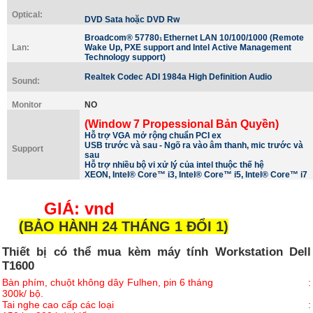
Optical:
DVD Sata hoặc DVD Rw
Broadcom® 57780
Ethernet LAN 10/100/1000 (Remote
1
Lan:
Wake Up, PXE support and Intel Active Management
Technology support)
Realtek Codec ADI 1984a High Definition Audio
Sound:
Monitor
NO
(Window 7 Propessional Bản Quyền)
Hỗ trợ VGA mở rộng chuẩn PCI ex
USB trước và sau - Ngõ ra vào âm thanh, mic trước và
Support
sau
Hỗ trợ nhiều bộ vi xử lý của intel thuộc thế hệ
XEON,
Intel® Core™ i3, Intel® Core™ i5, Intel® Core™ i7
GIÁ:
vnd
(BẢO HÀNH 24 THÁNG 1 ĐỔI 1)
Thiết bị có thể mua kèm
máy tính Workstation Dell
T1600
Bàn phím, chuột không dây Fulhen, pin 6 tháng :
300k/ bộ.
Tai nghe cao cấp các loại :