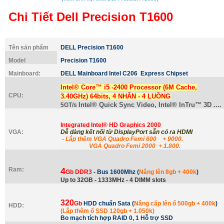
Chi Tiết Dell Precision T1600
Tên sản phẩm
DELL Precision T1600
Model
Precision T1600
Mainboard:
DELL Mainboard Intel C206
Express Chipset
Intel®
Core
™
i5
-
2400
Processor (6M Cache,
CPU:
3.40GHz) 64bits, 4 NHÂN - 4 LUỒNG
Intel® Quick Sync Video, Intel® InTru™ 3D ....
5GT/s
Integrated Intel® HD Graphics 2000
VGA:
Dễ dàng kết nối từ DisplayPort sẵn có ra HDMI
- Lắp thêm VGA Quadro Femi 600 + 9000.
VGA Quadro Femi 2000 + 1.800.
Ram:
4
Gb DDR3
- Bus 1600Mhz (
Nâng lên 8gb + 400k
)
Up to 32GB - 1333MHz - 4 DIMM slots
320
Gb
HDD chuẩn Sata (
Nâng cấp lên ổ 500gb + 400k
)
HDD:
(Lắp thêm ổ SSD 120gb + 1.050k)
Bo mạch tích hợp RAID 0, 1 Hỗ trợ SSD