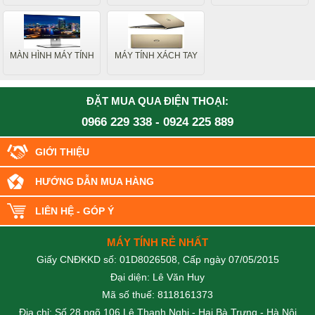
MÀN HÌNH MÁY TÍNH
MÁY TÍNH XÁCH TAY
ĐẶT MUA QUA ĐIỆN THOẠI:
0966 229 338
-
0924 225 889
GIỚI THIỆU
HƯỚNG DẪN MUA HÀNG
LIÊN HỆ - GÓP Ý
MÁY TÍNH RẺ NHẤT
Giấy CNĐKKD số: 01D8026508, Cấp ngày 07/05/2015
Đại diện: Lê Văn Huy
Mã số thuế: 8118161373
Địa chỉ: Số 28 ngõ 106 Lê Thanh Nghị - Hai Bà Trưng - Hà Nội