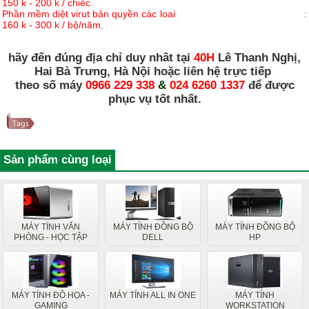
150 k - 200 k / chiếc.
Phần mềm diệt virut bản quyền các loai :
160 k - 300 k / bộ/năm.
hãy đến đúng địa chỉ duy nhât tại
40H
Lê Thanh Nghị,
Hai Bà Trưng, Hà Nội hoặc liên hệ trực tiếp
theo số máy
0966 229 338
&
024 6260 1337
để được
phục vụ tốt nhất.
Sản phẩm cùng loại
MÁY TÍNH VĂN
MÁY TÍNH ĐỒNG BỘ
MÁY TÍNH ĐỒNG BỘ
PHÒNG - HỌC TẬP
DELL
HP
MÁY TÍNH ĐỒ HỌA -
MÁY TÍNH ALL IN ONE
MÁY TÍNH
GAMING
WORKSTATION