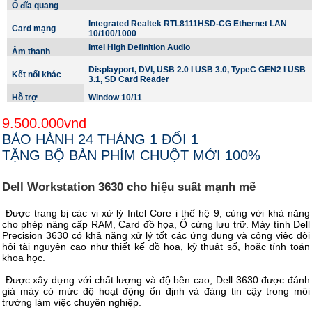
Ổ đĩa quang
Integrated Realtek RTL8111HSD-CG Ethernet LAN
Card mạng
10/100/1000
Intel High Definition Audio
Âm thanh
Displayport, DVI, USB 2.0 I USB 3.0, TypeC GEN2 I USB
Kết nối khác
3.1, SD Card Reader
Hỗ trợ
Window 10/11
9.500.000vnd
BẢO HÀNH 24 THÁNG 1 ĐỔI 1
TẶNG BỘ BÀN PHÍM CHUỘT MỚI 100%
Dell Workstation 3630 cho hiệu suất mạnh mẽ
Được trang bị các vi xử lý Intel Core i thế hệ 9, cùng với khả năng
cho phép nâng cấp RAM, Card đồ họa, Ổ cứng lưu trữ. Máy tính Dell
Precision 3630 có khả năng xử lý tốt các ứng dụng và công việc đòi
hỏi tài nguyên cao như thiết kế đồ họa, kỹ thuật số, hoặc tính toán
khoa học.
Được xây dựng với chất lượng và độ bền cao, Dell 3630 được đánh
giá máy có mức độ hoạt động ổn định và đáng tin cậy trong môi
trường làm việc chuyên nghiệp.