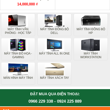
14,000,000 ₫
MÁY TÍNH VĂN
MÁY TÍNH ĐỒNG BỘ
MÁY TÍNH ĐỒNG BỘ
PHÒNG - HỌC TẬP
DELL
HP
MÁY TÍNH ĐỒ HỌA -
MÁY TÍNH ALL IN ONE
MÁY TÍNH
GAMING
WORKSTATION
MÀN HÌNH MÁY TÍNH
MÁY TÍNH XÁCH TAY
ĐẶT MUA QUA ĐIỆN THOẠI:
0966 229 338
-
0924 225 889