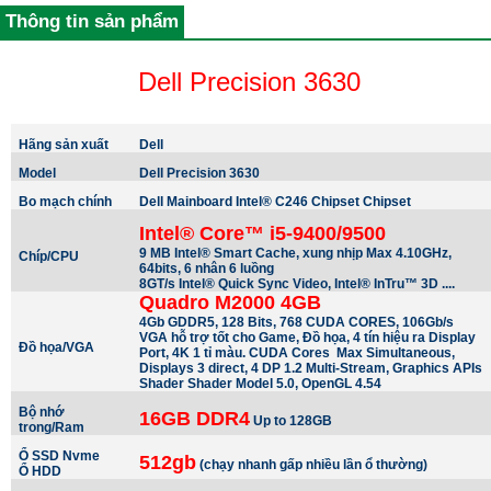
Thông tin sản phẩm
Dell Precision 3630
Hãng sản xuất
Dell
Model
Dell Precision 3630
Bo mạch chính
Dell Mainboard Intel® C246 Chipset Chipset
Intel® Core™ i5-9400/9500
9 MB Intel® Smart Cache, xung nhịp Max 4.10GHz,
Chíp/CPU
64bits, 6 nhân 6 luồng
8GT/s Intel® Quick Sync Video, Intel® InTru™ 3D ....
Quadro M2000 4GB
4Gb GDDR5, 128 Bits, 768 CUDA CORES, 106Gb/s
VGA hỗ trợ tốt cho Game, Đồ họa, 4 tín hiệu ra Display
Đồ họa/VGA
Port, 4K 1 tỉ màu. CUDA Cores Max Simultaneous,
Displays 3 direct, 4 DP 1.2 Multi-Stream, Graphics APIs
Shader Shader Model 5.0, OpenGL 4.54
Bộ nhớ
16GB DDR4
Up to 128GB
trong/Ram
Ổ SSD Nvme
512gb
(chạy nhanh gấp nhiều lần ổ thường)
Ổ HDD