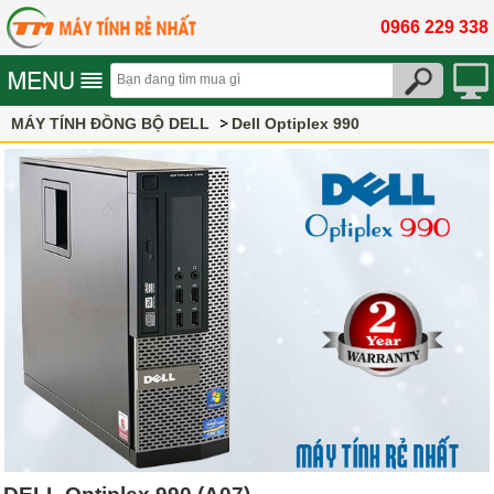
0966 229 338
MÁY TÍNH ĐỒNG BỘ DELL
Dell Optiplex 990