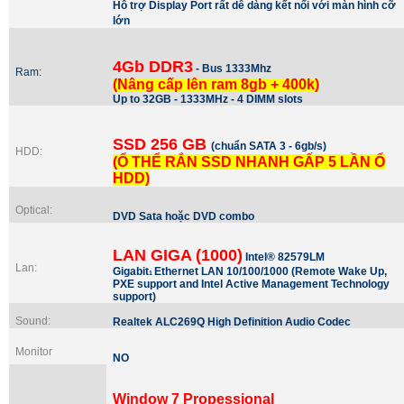
Hỗ trợ Display Port rất dễ dàng kết nối với màn hình cỡ
lớn
4Gb DDR3
- Bus 1333Mhz
Ram:
(Nâng cấp lên ram 8gb + 400k)
Up to 32GB - 1333MHz - 4 DIMM slots
SSD 256 GB
(chuẩn SATA 3 - 6gb/s)
HDD:
(Ổ THỂ RẮN SSD NHANH GẤP 5 LẦN Ổ
HDD)
Optical:
DVD Sata hoặc DVD combo
LAN GIGA (1000)
Intel® 82579LM
Lan:
Gigabit
Ethernet LAN 10/100/1000 (Remote
Wake Up,
1
PXE support and Intel Active Management Technology
support)
Sound:
Realtek ALC269Q High Definition Audio Codec
Monitor
NO
Window 7 Propessional