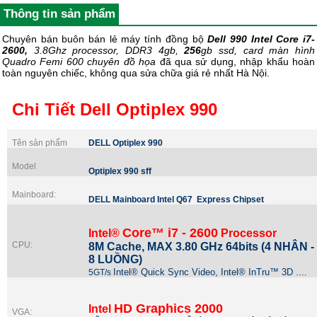
Thông tin sản phẩm
Chuyên bán buôn bán lẻ
máy tính đồng bộ
Dell 990 Intel Core i7-
2600,
3.8Ghz processor, DDR3 4gb,
256
gb ssd, card màn hình
Quadro Femi 600 chuyên đồ họa
đã qua sử dụng, nhập khẩu hoàn
toàn nguyên chiếc, không qua sửa chữa giá rẻ nhất Hà Nội.
Chi Tiết Dell Optiplex 990
Tên sản phẩm
DELL Optiplex 990
Model
Optiplex 990 sff
Mainboard:
DELL Mainboard Intel Q67
Express Chipset
Core™ i7 - 2600
Intel®
Processor
CPU:
8M Cache, MAX 3.80 GHz 64bits (4 NHÂN -
8 LUỒNG)
Intel® Quick Sync Video, Intel® InTru™ 3D ....
5GT/s
HD Graphics 2000
Intel
VGA: