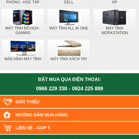
PHÒNG - HỌC TẬP
DELL
HP
MÁY TÍNH ĐỒ HỌA -
MÁY TÍNH ALL IN ONE
MÁY TÍNH
GAMING
WORKSTATION
MÀN HÌNH MÁY TÍNH
MÁY TÍNH XÁCH TAY
ĐẶT MUA QUA ĐIỆN THOẠI:
0966 229 338
-
0924 225 889
GIỚI THIỆU
HƯỚNG DẪN MUA HÀNG
LIÊN HỆ - GÓP Ý