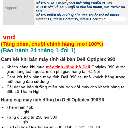
Hỗ trợ VGA, Displayport mở rộng chuẩn PCI ex
USB trước và sau - Ngõ ra vào âm thanh, mic trước và
Support
sau
Hỗ trợ nhiều bộ vi xử lý của intel thuộc thế hệ
Intel®
Core™ i3, Intel® Core™ i5, Intel® Core™ i7
vnd
(Tặng phím, chuột chính hãng, mới 100%)
(Bảo hành 24 tháng 1 đổi 1)
Cam kết khi bán máy tính để bàn Dell Optiplex 990
Khách hàng khi mua
máy tính đồng bộ Dell
Optiplex 990 được
giao hàng toàn quốc, miễn phí giao hàng tại Hà Nội
Cam kết bảo hành máy tính Dell 990 tại nhà khách hàng trong
một tháng đầu sử dụng
Cài đặt và bảo dưỡng miễn phí trọn đời máy cho khách hàng tại
38b Lê Thanh Nghị
Nâng cấp máy tính đồng bộ Dell Optiplex 990Sff
Thêm ram 4gb
: giá
Tăng ổ cứng từ 250 lên 500
: giá
Cad đồ họa Quadro Fermi 600, 1Gb, DDR3, 128 Bit,