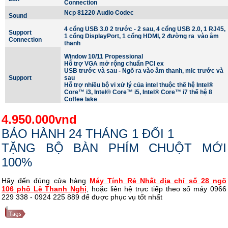
Connection
Ncp 81220 Audio Codec
Sound
4 cổng USB 3.0 2 trước - 2 sau, 4 cổng USB 2.0, 1 RJ45,
Support
1 cổng DisplayPort, 1 cổng HDMI, 2 đường ra vào âm
Connection
thanh
Window 10/11 Propessional
Hỗ trợ VGA mở rộng chuẩn PCI ex
USB trước và sau - Ngõ ra vào âm thanh, mic trước và
Support
sau
Hỗ trợ nhiều bộ vi xử lý của intel thuộc thế hệ Intel®
Core™ i3, Intel® Core™ i5, Intel® Core™ i7 thế hệ 8
Coffee lake
4.950.000vnd
BẢO HÀNH 24 THÁNG 1 ĐỔI 1
TẶNG BỘ BÀN PHÍM CHUỘT MỚI
100%
Hãy đến đúng cửa hàng
Máy Tính Rẻ Nhất
địa chỉ số 28 ngõ
106 phố Lê Thanh Nghị
, hoặc liên hệ trực tiếp theo số máy 0966
229 338 - 0924 225 889 để được phục vụ tốt nhất