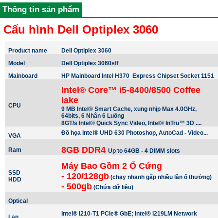
Thông tin sản phẩm
Cấu hình Dell Optiplex 3060
Product name
Dell Optiplex 3060
Model
Dell Optiplex 3060sff
Mainboard
HP Mainboard Intel H370 Express Chipset Socket 1151
Intel® Core™ i5-8400/8500 Coffee
lake
CPU
9 MB Intel® Smart Cache, xung nhịp Max 4.0GHz,
64bits, 6 Nhân 6 Luồng
8GT/s Intel® Quick Sync Video, Intel® InTru™ 3D ....
Đồ họa Intel® UHD 630 Photoshop, AutoCad - Video...
VGA
8GB DDR4
Ram
Up to 64GB - 4 DIMM slots
Máy Bao Gồm 2 Ổ Cứng
SSD
- 120/128gb
(chạy nhanh gấp nhiều lần ổ thường)
HDD
- 500gb
(Chứa dữ liệu)
Optical
Intel® I210-T1 PCIe® GbE; Intel® I219LM Network
Lan